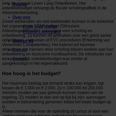
over de aanpak Leven Lang Ontwikkelen. Het
Nieuws
ontwikkelbudget vervangt de fiscale scholingsaftrek in de
inkomstenbelasting.
Over ons
Zowel werkenden als niet-werkenden kunnen in de toekomst
het zogenoemde STAP-budget (Stimulans
Even voorstellen
ArbeidsmarktPositie) aanvragen voor scholing en
Erkend Leerbedrijf
ontwikkeling. Zij kunnen dit gebruiken voor een groot aantal
opleidingen, cursussen of EVC-procedures (Erkenning van
Werken bij
Verworven Competenties). Het kabinet wil hiermee
stimuleren dat mensen door scholing blijven werken aan hun
Contact
ontwikkeling en duurzame inzetbaarheid. De introductie van
een persoonlijk ontwikkelbudget was eerder al
Contact
aangekondigd in het regeerakkoord.
Hoe hoog is het budget?
Het maximale bedrag dat iemand straks kan krijgen, ligt
tussen de € 1.000 en € 2.000. Zo’n 100.000 tot 200.000
mensen zouden per jaar gebruik kunnen maken van de
regeling. Zij moeten er dan wel op tijd bij zijn: aanvragen
worden in behandeling genomen totdat het totale budget op
is.
Alleen mensen die voor de opleiding of cursus al voor een
andere vorm van publieke, individuele financiering van