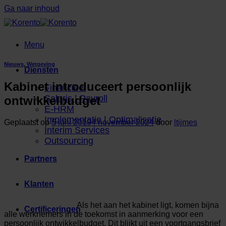
Ga naar inhoud
Menu
Nieuws
,
Wetgeving
Diensten
Kabinet introduceert persoonlijk
Financieel
Salaris | Payroll
ontwikkelbudget
E-HRM
Implementatie | Optimalisatie
Geplaatst op
5 juni 2019
4 november 2024
door
ltijmes
Interim Services
Outsourcing
Partners
Klanten
Als het aan het kabinet ligt, komen bijna
Certificeringen
alle werknemers in de toekomst in aanmerking voor een
persoonlijk ontwikkelbudget. Dit blijkt uit een voortgangsbrief