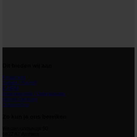
Dit bieden wij aan
Financieel
Salaris | Payroll
E-HRM
Implementatie | Optimalisatie
Interim Services
Outsourcing
Zo kun je ons bereiken
Westervoortsedijk 50
6827 AT Arnhem