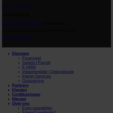
026 - 389 89 00
KVK 09136036
Inschrijven nieuwsbrief
Nieuwsbrief
© Copyright 2026. Korento. Alle rechten voorbehouden
Privacy statement
Diensten
Financieel
Salaris | Payroll
E-HRM
Implementatie | Optimalisatie
Interim Services
Outsourcing
Partners
Klanten
Certificeringen
Nieuws
Over ons
Even voorstellen
Erkend Leerbedrijf