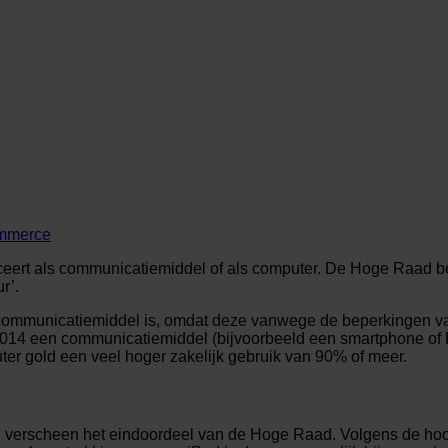
mmerce
iceert als communicatiemiddel of als computer. De Hoge Raad b
r’.
 communicatiemiddel is, omdat deze vanwege de beperkingen v
014 een communicatiemiddel (bijvoorbeeld een smartphone of Bla
ter gold een veel hoger zakelijk gebruik van 90% of meer.
g verscheen het eindoordeel van de Hoge Raad. Volgens de hoog