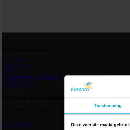
Dit bieden wij aan
Financieel
Salaris | Payroll
E-HRM
Implementatie | Optimalisatie
Interim Services
Outsourcing
Zo kun je ons bereiken
Toestemming
Westervoortsedijk 50
6827 AT Arnhem
026 - 389 89 00
Deze website maakt gebruik