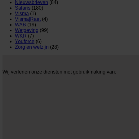
Nieuwsbrieven
(84)
Salaris
(180)
Visma
(1)
Visma|Raet
(4)
WAB
(19)
Wetgeving
(99)
WKR
(7)
Youforce
(6)
Zorg en welzijn
(28)
Wij verlenen onze diensten met gebruikmaking van: