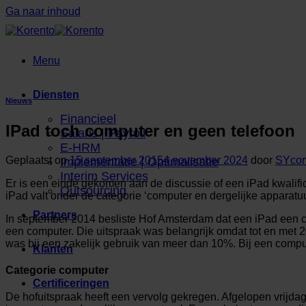
Ga naar inhoud
Menu
Diensten
Nieuws
Financieel
IPad toch computer en geen telefoon
Salaris | Payroll
E-HRM
Geplaatst op
15 september 2015
4 november 2024
door
SYco
Implementatie | Optimalisatie
Interim Services
Er is een einde gekomen aan de discussie of een iPad kwalif
Outsourcing
iPad valt onder de categorie ‘computer en dergelijke apparatuu
Partners
In september 2014 besliste Hof Amsterdam dat een iPad een
een computer. Die uitspraak was belangrijk omdat tot en met 2
was bij een zakelijk gebruik van meer dan 10%. Bij een compu
Klanten
Categorie computer
Certificeringen
De hofuitspraak heeft een vervolg gekregen. Afgelopen vrijda