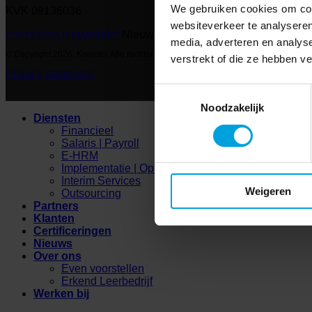
We gebruiken cookies om cont
KVK 09136036
websiteverkeer te analyseren
Inschrijven nieuwsbrief
Nieuwsbrief
media, adverteren en analys
© Copyright 2026. Korento. Alle rechten voorbehouden
verstrekt of die ze hebben v
Privacy statement
Toestemmingsselectie
Noodzakelijk
Diensten
Financieel
Salaris | Payroll
E-HRM
Implementatie | Optimalisatie
Interim Services
Weigeren
Outsourcing
Partners
Klanten
Certificeringen
Nieuws
Over ons
Even voorstellen
Erkend Leerbedrijf
Werken bij