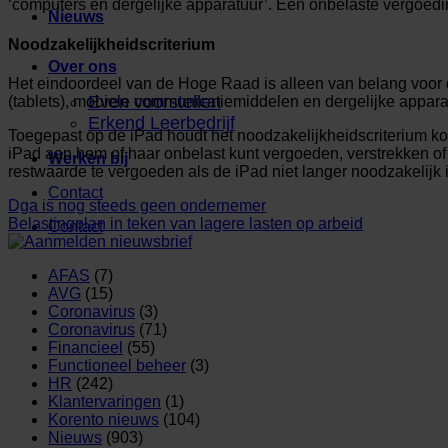
‘computers en dergelijke apparatuur’. Een onbelaste vergoedin
Nieuws
Noodzakelijkheidscriterium
Over ons
Het eindoordeel van de Hoge Raad is alleen van belang voor 
Even voorstellen
(tablets), mobiele communicatiemiddelen en dergelijke apparat
Erkend Leerbedrijf
Toegepast op de iPad houdt het noodzakelijkheidscriterium ko
iPad aan hem of haar onbelast kunt vergoeden, verstrekken of t
Werken bij
restwaarde te vergoeden als de iPad niet langer noodzakelijk i
Contact
Dga is nog steeds geen ondernemer
Belastingplan in teken van lagere lasten op arbeid
Contact
AFAS
(7)
AVG
(15)
Coronavirus
(3)
Coronavirus
(71)
Financieel
(55)
Functioneel beheer
(3)
HR
(242)
Klantervaringen
(1)
Korento nieuws
(104)
Nieuws
(903)