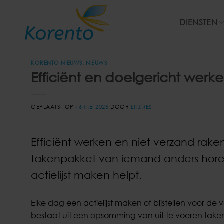
Ga
naar
DIENSTEN
inhoud
KORENTO NIEUWS
,
NIEUWS
Efficiënt en doelgericht werk
GEPLAATST OP
16 MEI 2025
DOOR
LTIJMES
Efficiënt werken en niet verzand raken i
takenpakket van iemand anders horen
actielijst maken helpt.
Elke dag een actielijst maken of bijstellen voor de 
bestaat uit een opsomming van uit te voeren taken, 