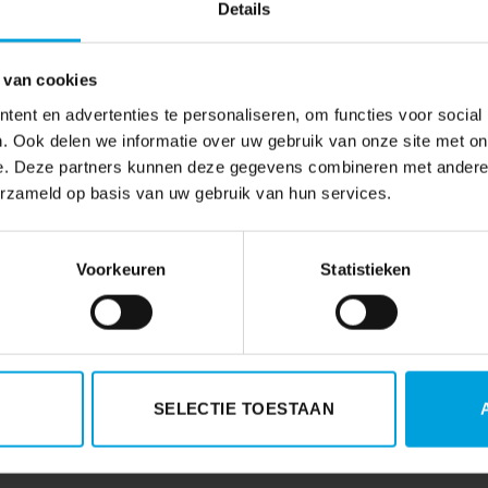
Details
et de week erna op een andere manier aan. De werkplek opru
p een opgeruimd bureau makkelijker op te sporen en het geef
 van cookies
ent en advertenties te personaliseren, om functies voor social
. Ook delen we informatie over uw gebruik van onze site met on
e. Deze partners kunnen deze gegevens combineren met andere i
erzameld op basis van uw gebruik van hun services.
Voorkeuren
Statistieken
Vanaf juni zijn diverse personeelssubsidies aan 
nemers
SELECTIE TOESTAAN