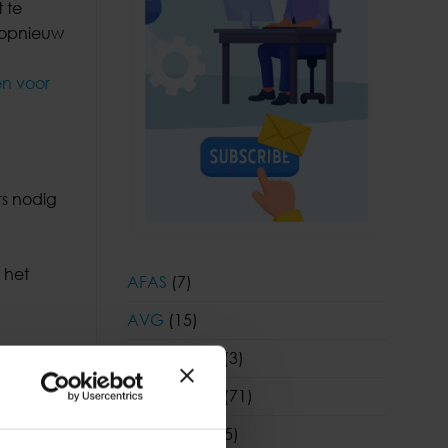
 te
 opnieuw
en voor
rs nodig
e het
AFAS
(7)
AVG
(15)
Coronavirus
(3)
tond,
Coronavirus
(71)
ctielijst
Financieel
(55)
aken op