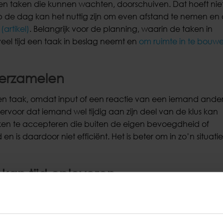
en taken die kunnen wachten, doorschuiven. Dat hoeft niet
 de dag kan het nuttig zijn om even afstand te nemen en
(artikel)
. Belangrijk voor de planning, waarin de taken in
 veel tijd een taak in beslag neemt en
om ruimte in te bouw
verzamelen
t een taak, omdat input of een reactie van een iemand ande
t ervoor dat iemand wel tijdig aan zijn deel van de klus kan
aken te accepteren die buiten de eigen bevoegdheid of
en is daardoor niet efficiënt. Het is beter om in zo’n situati
 kan tijd opleveren
ig zijn. Duren taken steeds langer dan de tijd die ervoor s
rden om de taak uit te voeren. Het
evalueren (tool)
van de a
 is er aan het einde van de week terechtgekomen van de t