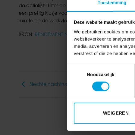
Toestemming
de actielijst? Filter de problemen eruit en pak h
een prettig klusje voor tussendoor. Spullen zijn o
ruimte op de werkvloer ook ruimte in het hoofd.
Deze website maakt gebruik
We gebruiken cookies om cont
BRON:
RENDEMENT.NL
websiteverkeer te analyseren
media, adverteren en analys
verstrekt of die ze hebben v
Toestemmingsselectie
Noodzakelijk
Slechte nachtrust beïnvloedt veiligheid werk
WEIGEREN