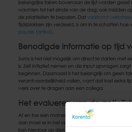
belangrijke taken bovenaan de lijst worden gezet 
wachten tot het einde van de dag; ook midden op
de prioriteiten te bepalen. Dat
voorkomt werkstress 
tijdsblokken zijn verdeeld, is om in te schatten hoe
pauzes (artikel)
.
Benodigde informatie op tijd 
Soms is het niet mogelijk om direct te starten me
is. Zelf initiatief nemen en die input opvragen zorg
beginnen. Daarnaast is het belangrijk om geen t
verantwoordelijkheid vallen, want dat kost extra tijd 
werk over te dragen aan een collega.
Het evalueren van de actielijst
Af en toe een momentje van bezinning kan heel nutt
dan moet er in het vervolg meer tijd ingepland wo
kan hierdoor op den duur ook tijd opleveren. Wat