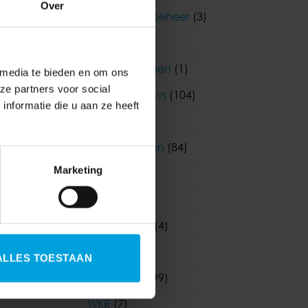
Over
imen is
Functioneel beheer
(3)
t naast
HR
(242)
Klantervaringen
(1)
 media te bieden en om ons
ze partners voor social
Korento nieuws
(104)
nformatie die u aan ze heeft
Nieuws
(903)
Nieuwsbrieven
(84)
Marketing
Salaris
(180)
te vragen
Visma
(1)
Visma|Raet
(4)
WAB
(19)
ALLES TOESTAAN
Wetgeving
(99)
WKR
(7)