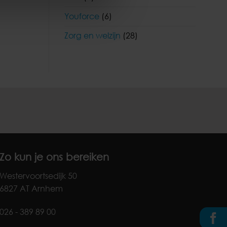
Youforce
(6)
Zorg en welzijn
(28)
Zo kun je ons bereiken
Westervoortsedijk 50
6827 AT Arnhem
026 - 389 89 00