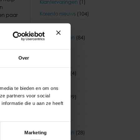
Klantervaringen
(1)
en
Korento nieuws
(104)
een paar
Nieuws
(903)
Nieuwsbrieven
(84)
Salaris
(180)
Over
Visma
(1)
Visma|Raet
(4)
WAB
(19)
 media te bieden en om ons
ze partners voor social
Wetgeving
(99)
nformatie die u aan ze heeft
WKR
(7)
itief
Youforce
(6)
Zorg en welzijn
(28)
Marketing