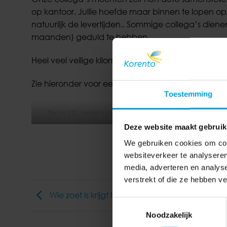
op kantoor. Jullie hoefde maar binnen te lopen o
natuurlijk de levertijden.. Sommige collega’s di
maanden) geduld te hebben.
Heel veel veilige kilometers gewenst collega’s!
Zie hieronder voor een kleine sfeerimpressie.
Toestemming
Diana (B), Marianne, Melanie & Frank
Deze website maakt gebruik
We gebruiken cookies om cont
websiteverkeer te analyseren
media, adverteren en analys
verstrekt of die ze hebben v
Wie zoet is krijgt lekkers..
Toestemmingsselectie
Noodzakelijk