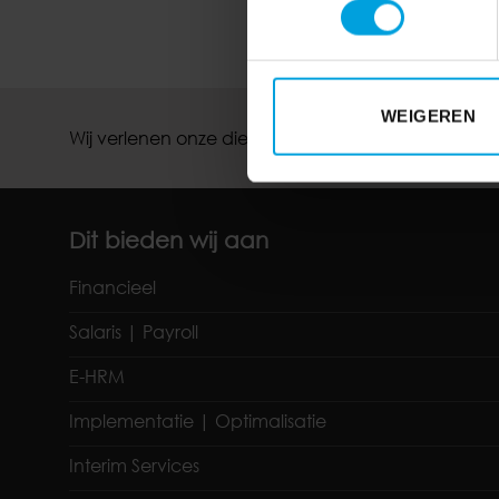
WEIGEREN
Wij verlenen onze diensten met gebruikmaking van
Dit bieden wij aan
Financieel
Salaris | Payroll
E-HRM
Implementatie | Optimalisatie
Interim Services