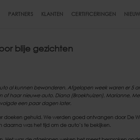
PARTNERS
KLANTEN
CERTIFICERINGEN
NIEUW
or blije gezichten
 auto al kunnen bewonderen. Afgelopen week waren er 5 
jn of haar nieuwe auto. Diana (Broekhuizen), Marianne, Me
volgde een paar dagen later.
nder doeken gehuld. We werden goed ontvangen door De W
 en daarna was het tijd om de auto’s te bekijken.
len. Het was de afgelopen weken het meest besproken ond