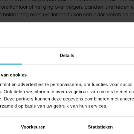
p ons kantoor of het ging over velgen, banden, snelheden 
enen helaas nog even (variërend tussen een paar weken en 
Details
Melanie & Frank
 van cookies
ent en advertenties te personaliseren, om functies voor social
. Ook delen we informatie over uw gebruik van onze site met on
e. Deze partners kunnen deze gegevens combineren met andere i
erzameld op basis van uw gebruik van hun services.
Belastingtarieven 2023 zijn defin
Voorkeuren
Statistieken