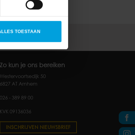
ALLES TOESTAAN
Zo kun je ons bereiken
Westervoortsedijk 50
6827 AT Arnhem
026 - 389 89 00
KVK 09136036
INSCHRIJVEN NIEUWSBRIEF