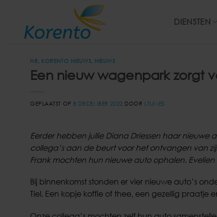
Ga
naar
DIENSTEN
inhoud
HR
,
KORENTO NIEUWS
,
NIEUWS
Een nieuw wagenpark zorgt vo
GEPLAATST OP
8 DECEMBER 2022
DOOR
LTIJMES
Eerder hebben jullie Diana Driessen haar nieuwe
collega’s aan de beurt voor het ontvangen van zi
Frank mochten hun nieuwe auto ophalen. Evelien 
Bij binnenkomst stonden er vier nieuwe auto’s o
Tiel. Een kopje koffie of thee, een gezellig praatje
Onze collega’s mochten zelf hun auto samenstel