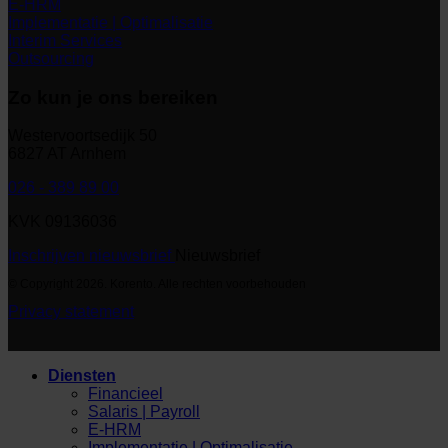
E-HRM
Implementatie | Optimalisatie
Interim Services
Outsourcing
Zo kun je ons bereiken
Westervoortsedijk 50
6827 AT Arnhem
026 - 389 89 00
KVK 09136036
Inschrijven nieuwsbrief
Nieuwsbrief
© Copyright 2026. Korento. Alle rechten voorbehouden
Privacy statement
Diensten
Financieel
Salaris | Payroll
E-HRM
Implementatie | Optimalisatie