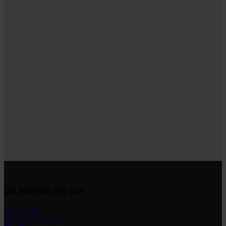
Dit bieden wij aan
Financieel
Salaris | Payroll