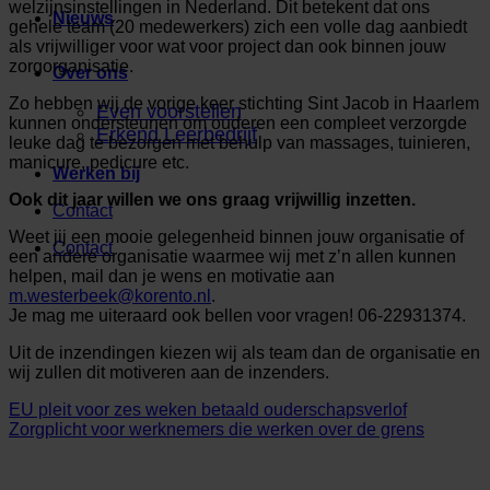
welzijnsinstellingen in Nederland. Dit betekent dat ons
Nieuws
gehele team (20 medewerkers) zich een volle dag aanbiedt
als vrijwilliger voor wat voor project dan ook binnen jouw
zorgorganisatie.
Over ons
Zo hebben wij de vorige keer stichting Sint Jacob in Haarlem
Even voorstellen
kunnen ondersteunen om ouderen een compleet verzorgde
Erkend Leerbedrijf
leuke dag te bezorgen met behulp van massages, tuinieren,
manicure, pedicure etc.
Werken bij
Ook dit jaar willen we ons graag vrijwillig inzetten.
Contact
Weet jij een mooie gelegenheid binnen jouw organisatie of
Contact
een andere organisatie waarmee wij met z’n allen kunnen
helpen, mail dan je wens en motivatie aan
m.westerbeek@korento.nl
.
Je mag me uiteraard ook bellen voor vragen! 06-22931374.
Uit de inzendingen kiezen wij als team dan de organisatie en
wij zullen dit motiveren aan de inzenders.
EU pleit voor zes weken betaald ouderschapsverlof
Zorgplicht voor werknemers die werken over de grens