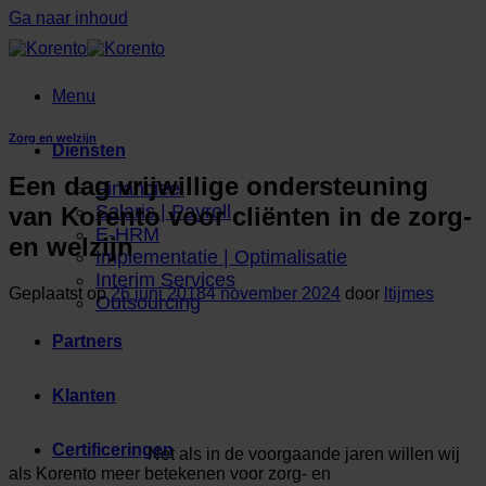
Ga naar inhoud
Menu
Zorg en welzijn
Diensten
Een dag vrijwillige ondersteuning
Financieel
Salaris | Payroll
van Korento voor cliënten in de zorg-
E-HRM
en welzijn
Implementatie | Optimalisatie
Interim Services
Geplaatst op
26 juni 2018
4 november 2024
door
ltijmes
Outsourcing
Partners
Klanten
Certificeringen
Net als in de voorgaande jaren willen wij
als Korento meer betekenen voor zorg- en