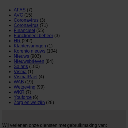
AFAS
(7)
AVG
(15)
Coronavirus
(3)
Coronavirus
(71)
Financieel
(55)
Functioneel beheer
(3)
HR
(242)
Klantervaringen
(1)
Korento nieuws
(104)
Nieuws
(903)
Nieuwsbrieven
(84)
Salaris
(180)
Visma
(1)
Visma|Raet
(4)
WAB
(19)
Wetgeving
(99)
WKR
(7)
Youforce
(6)
Zorg en welzijn
(28)
Wij verlenen onze diensten met gebruikmaking van: