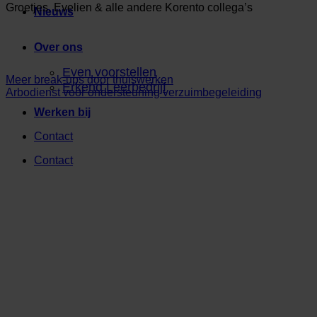
Groetjes, Evelien & alle andere Korento collega’s
Nieuws
Over ons
Even voorstellen
Meer break-ups door thuiswerken
Erkend Leerbedrijf
Arbodienst voor ondersteuning verzuimbegeleiding
Werken bij
Contact
Contact