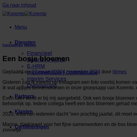
Ga naar inhoud
Menu
Diensten
Coronavirus
,
Nieuws
Financieel
Een bosje bloemen
Salaris | Payroll
E-HRM
Geplaatst op
27 maart 2020
4 november 2024
door
ltijmes
Implementatie | Optimalisatie
Interim Services
Gisteren zag ik ineens op Instagram een foto voorbij komen v
Outsourcing
ik wat appjes binnenstromen in onze groepsapp van Korento. A
Partners
Even later werd er bij mij aangebeld. Ook een bosje bloemen vo
behoorlijk op. Iedere collega heeft een bos bloemen gehad met 
Klanten
2020, waarvan iedereen dacht “een prachtig jaartal, dit moet ee
Marion, dankjewel voor het fijne samenwerken en de bos bloem
Certificeringen
zonnetje.