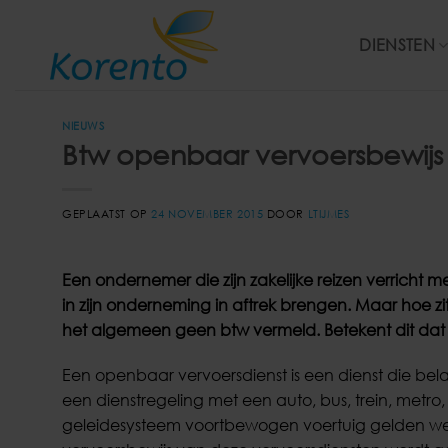
Ga
naar
DIENSTEN
inhoud
NIEUWS
Btw openbaar vervoersbewijs
GEPLAATST OP
24 NOVEMBER 2015
DOOR
LTIJMES
Een ondernemer die zijn zakelijke reizen verricht
in zijn onderneming in aftrek brengen. Maar hoe z
het algemeen geen btw vermeld. Betekent dit dat
Een openbaar vervoersdienst is een dienst die bel
een die
nstregeling met een auto, bus, trein, metro,
geleidesysteem voortbewogen voertuig gelden wett