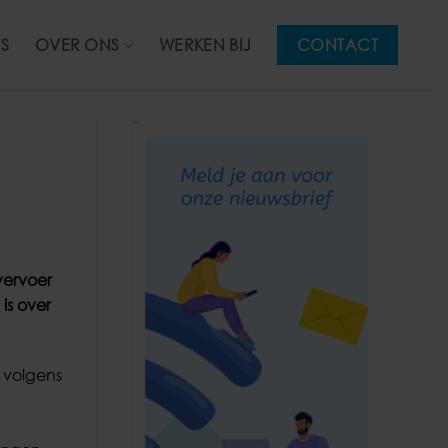
S
OVER ONS
WERKEN BIJ
CONTACT
vervoer
is over
t volgens