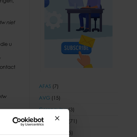
engen,
tw niet
 die u
f
contact
AFAS
(7)
btw
AVG
(15)
Coronavirus
(3)
Coronavirus
(71)
Financieel
(55)