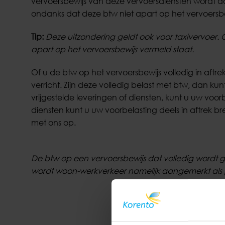
vervoersbewijs van deze vervoersdiensten wordt aan
ondanks dat deze btw niet apart op het vervoersbe
Tip:
Deze uitzondering geldt ook voor taxivervoer. 
apart op het vervoersbewijs vermeld staat.
Of u de btw op het vervoersbewijs volledig in aftre
verricht. Zijn deze volledig belast met btw, dan kun
vrijgestelde leveringen of diensten, kunt u uw voor
diensten kunt u uw voorbelasting deels in aftrek 
met ons op.
De btw op een vervoersbewijs dat volledig wordt g
wordt woon-werkverkeer namelijk aangemerkt als p