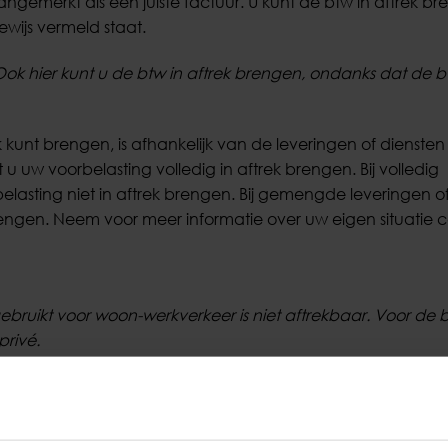
gemerkt als een juiste factuur. U kunt de btw in aftrek br
wijs vermeld staat.
Ook hier kunt u de btw in aftrek brengen, ondanks dat de b
k kunt brengen, is afhankelijk van de leveringen of diensten
t u uw voorbelasting volledig in aftrek brengen. Bij volledig
belasting niet in aftrek brengen. Bij gemengde leveringen o
brengen. Neem voor meer informatie over uw eigen situatie 
ebruikt voor woon-werkverkeer is niet aftrekbaar. Voor de 
rivé.