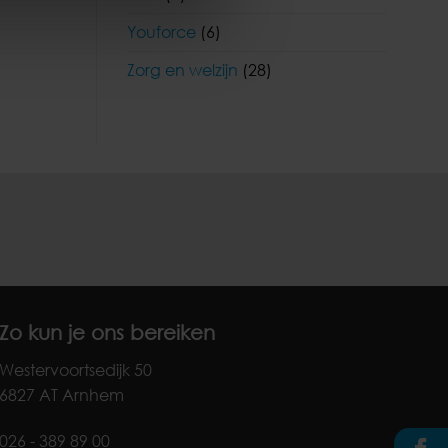
Youforce
(6)
Zorg en welzijn
(28)
Zo kun je ons bereiken
Westervoortsedijk 50
6827 AT Arnhem
026 - 389 89 00