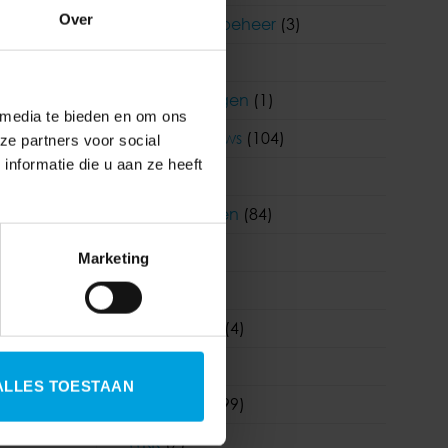
Over
Functioneel beheer
(3)
oneel
HR
(242)
Klantervaringen
(1)
 media te bieden en om ons
Korento nieuws
(104)
ze partners voor social
nformatie die u aan ze heeft
Nieuws
(903)
Nieuwsbrieven
(84)
Salaris
(180)
Marketing
Visma
(1)
Visma|Raet
(4)
WAB
(19)
ALLES TOESTAAN
Wetgeving
(99)
WKR
(7)