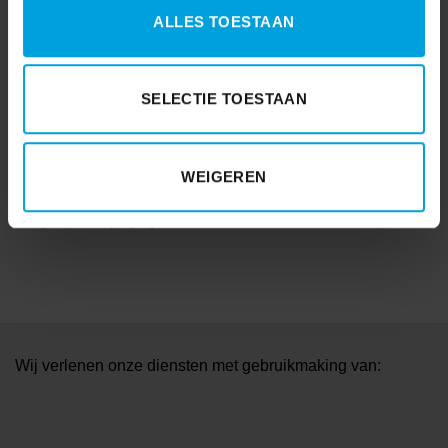
ALLES TOESTAAN
Visma|Raet
(4)
WAB
(19)
SELECTIE TOESTAAN
Wetgeving
(99)
WKR
(7)
WEIGEREN
Youforce
(6)
Zorg en welzijn
(28)
Wij verlenen onze diensten met gebruikmaking van: