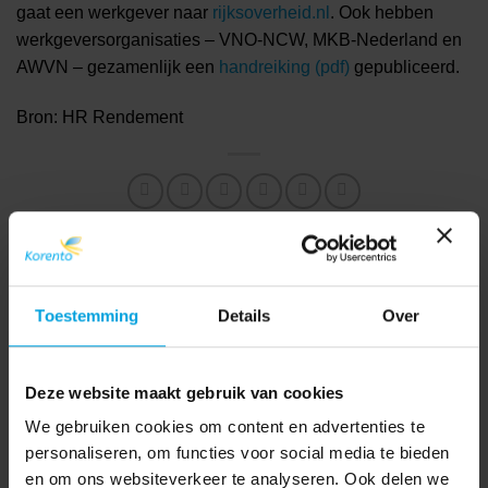
gaat een werkgever naar
rijksoverheid.nl
. Ook hebben
werkgeversorganisaties – VNO-NCW, MKB-Nederland en
AWVN – gezamenlijk een
handreiking (pdf)
gepubliceerd.
Bron: HR Rendement
Reiskosten doorbetalen aan
COVID-19
werknemer in isolatie?
Toestemming
Details
Over
Deze website maakt gebruik van cookies
We gebruiken cookies om content en advertenties te
personaliseren, om functies voor social media te bieden
AFAS
(7)
en om ons websiteverkeer te analyseren. Ook delen we