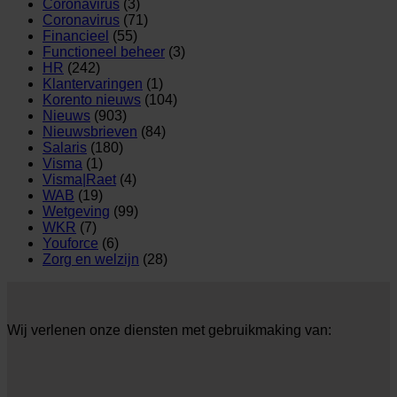
Coronavirus
(3)
Coronavirus
(71)
Financieel
(55)
Functioneel beheer
(3)
HR
(242)
Klantervaringen
(1)
Korento nieuws
(104)
Nieuws
(903)
Nieuwsbrieven
(84)
Salaris
(180)
Visma
(1)
Visma|Raet
(4)
WAB
(19)
Wetgeving
(99)
WKR
(7)
Youforce
(6)
Zorg en welzijn
(28)
Wij verlenen onze diensten met gebruikmaking van: