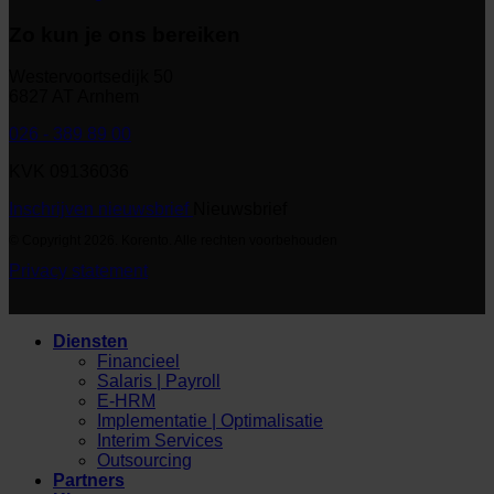
Zo kun je ons bereiken
Westervoortsedijk 50
6827 AT Arnhem
026 - 389 89 00
KVK 09136036
Inschrijven nieuwsbrief
Nieuwsbrief
© Copyright 2026. Korento. Alle rechten voorbehouden
Privacy statement
Diensten
Financieel
Salaris | Payroll
E-HRM
Implementatie | Optimalisatie
Interim Services
Outsourcing
Partners