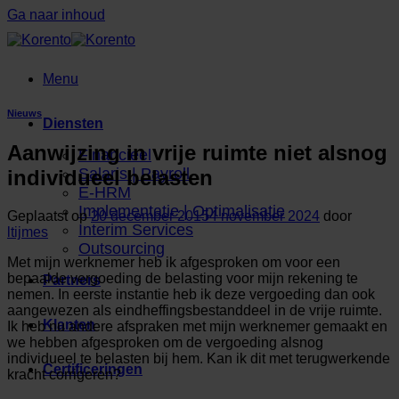
Ga naar inhoud
Menu
Nieuws
Diensten
Aanwijzing in vrije ruimte niet alsnog
Financieel
Salaris | Payroll
individueel belasten
E-HRM
Implementatie | Optimalisatie
Geplaatst op
20 december 2015
4 november 2024
door
Interim Services
ltijmes
Outsourcing
Met mijn werknemer heb ik afgesproken om voor een
bepaalde vergoeding de belasting voor mijn rekening te
Partners
nemen. In eerste instantie heb ik deze vergoeding dan ook
aangewezen als eindheffingsbestanddeel in de vrije ruimte.
Klanten
Ik heb nu andere afspraken met mijn werknemer gemaakt en
we hebben afgesproken om de vergoeding alsnog
individueel te belasten bij hem. Kan ik dit met terugwerkende
Certificeringen
kracht corrigeren?