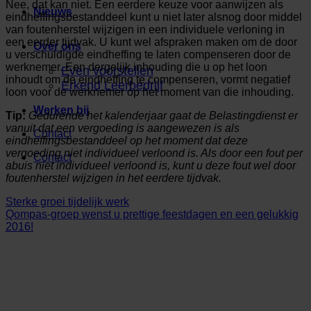
Nee, dat kan niet. Een eerdere keuze voor aanwijzen als
Nieuws
eindheffingsbestanddeel kunt u niet later alsnog door middel
van foutenherstel wijzigen in een individuele verloning in
een eerder tijdvak. U kunt wel afspraken maken om de door
Over ons
u verschuldigde eindheffing te laten compenseren door de
werknemer. Een dergelijk inhouding die u op het loon
Even voorstellen
inhoudt om de eindheffing te compenseren, vormt negatief
Erkend Leerbedrijf
loon voor de werknemer op het moment van die inhouding.
Werken bij
Tip:
Gedurende het kalenderjaar gaat de Belastingdienst er
vanuit dat een vergoeding is aangewezen is als
Contact
eindheffingsbestanddeel op het moment dat deze
vergoeding niet individueel verloond is. Als door een fout per
Contact
abuis niet individueel verloond is, kunt u deze fout wel door
foutenherstel wijzigen in het eerdere tijdvak.
Sterke groei tijdelijk werk
Qompas-groep wenst u prettige feestdagen en een gelukkig
2016!