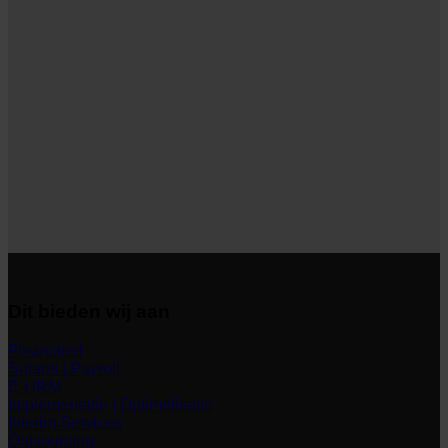
Dit bieden wij aan
Financieel
Salaris | Payroll
E-HRM
Implementatie | Optimalisatie
Interim Services
Outsourcing