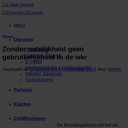
Ga naar inhoud
Menu
Nieuws
Diensten
Zonder redelijkheid geen
Financieel
Salaris | Payroll
gebruikelijkheid in de wkr
E-HRM
Implementatie | Optimalisatie
Geplaatst op
12 januari 2018
4 november 2024
door
ltijmes
Interim Services
Outsourcing
Partners
Klanten
Certificeringen
De Belastingdienst ziet het als