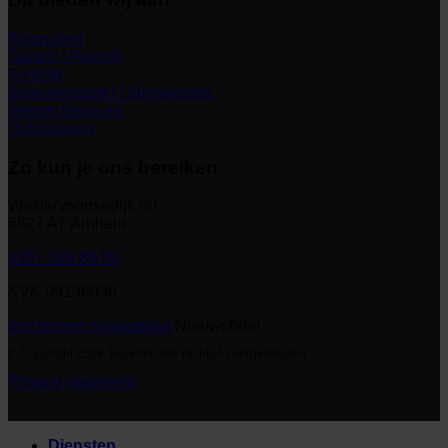
Financieel
Salaris | Payroll
E-HRM
Implementatie | Optimalisatie
Interim Services
Outsourcing
Zo kun je ons bereiken
Westervoortsedijk 50
6827 AT Arnhem
026 - 389 89 00
KVK 09136036
Inschrijven nieuwsbrief
Nieuwsbrief
© Copyright 2026. Korento. Alle rechten voorbehouden
Privacy statement
Diensten