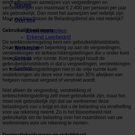
eindheffingsloon aanwijzen van vergoedingen en
Nieuws
verstrekkingen van maximaal € 2.400 per persoon per jaar
als gebruikelijk. Dan moet het aanwijzen wel redelijk zijn.
Maar wat beschouwt de Belastingdienst als niet redelijk?
Over ons
Even voorstellen
Gebruikelijkheidstoets
Erkend Leerbedrijf
De werkkostenregeling kent een gebruikelijkheidstoets.
Deze toets legt een beperking op aan de vergoedingen,
Werken bij
verstrekkingen en terbeschikkingstellingen die u onder kunt
Contact
brengen in de vrije ruimte. Kort gezegd houdt de
gebruikelijkheidstoets in dat u vergoedingen, verstrekkingen
Contact
en terbeschikkingstellingen niet in de vrije ruimte kunt
onderbrengen als deze voor meer dan 30% afwijken van
hetgeen normaal vergoed of verstrekt wordt.
Niet alleen de vergoeding, verstrekking of
terbeschikkingstelling zelf moet gebruikelijk zijn, maar het
moet ook gebruikelijk zijn dat uw werknemer deze
belastingvrij van u krijgt en dat u de belasting via eindheffing
voor uw rekening neemt. Zo is het bijvoorbeeld niet
gebruikelijk om de belasting over het maandloon van uw
werknemers voor uw rekening te nemen.
Doelmatigheidsgrens en redelijkheid