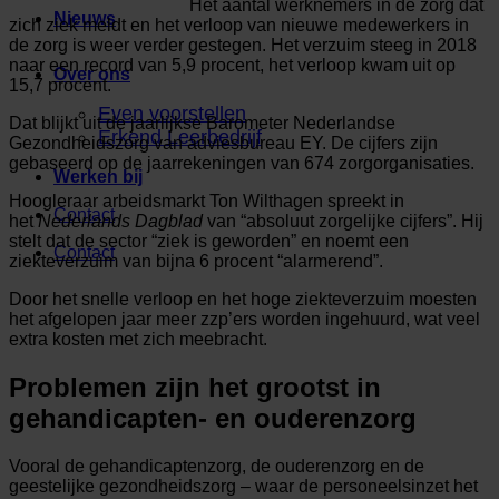
Het aantal werknemers in de zorg dat
Nieuws
zich ziek meldt en het verloop van nieuwe medewerkers in
de zorg is weer verder gestegen. Het verzuim steeg in 2018
naar een record van 5,9 procent, het verloop kwam uit op
Over ons
15,7 procent.
Even voorstellen
Dat blijkt uit de jaarlijkse Barometer Nederlandse
Erkend Leerbedrijf
Gezondheidszorg van adviesbureau EY. De cijfers zijn
gebaseerd op de jaarrekeningen van 674 zorgorganisaties.
Werken bij
Hoogleraar arbeidsmarkt Ton Wilthagen spreekt in
Contact
het
Nederlands Dagblad
van “absoluut zorgelijke cijfers”. Hij
stelt dat de sector “ziek is geworden” en noemt een
Contact
ziekteverzuim van bijna 6 procent “alarmerend”.
Door het snelle verloop en het hoge ziekteverzuim moesten
het afgelopen jaar meer zzp’ers worden ingehuurd, wat veel
extra kosten met zich meebracht.
Problemen zijn het grootst in
gehandicapten- en ouderenzorg
Vooral de gehandicaptenzorg, de ouderenzorg en de
geestelijke gezondheidszorg – waar de personeelsinzet het