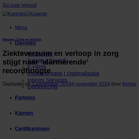
Ga naar inhoud
Menu
Nieuws
,
Zorg en welzijn
Diensten
Ziekteverzuim en verloop in zorg
Financieel
Salaris | Payroll
stijgt naar ‘alarmerende’
E-HRM
recordhoogte
Implementatie | Optimalisatie
Interim Services
Geplaatst op
3 september 2019
4 november 2024
door
ltijmes
Outsourcing
Partners
Klanten
Certificeringen