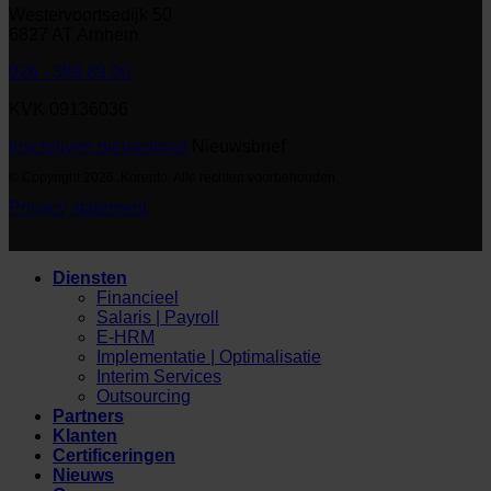
Westervoortsedijk 50
6827 AT Arnhem
026 - 389 89 00
KVK 09136036
Inschrijven nieuwsbrief
Nieuwsbrief
© Copyright 2026. Korento. Alle rechten voorbehouden
Privacy statement
Diensten
Financieel
Salaris | Payroll
E-HRM
Implementatie | Optimalisatie
Interim Services
Outsourcing
Partners
Klanten
Certificeringen
Nieuws