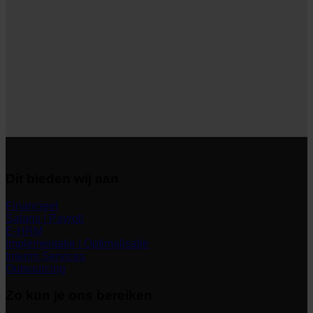
Dit bieden wij aan
Financieel
Salaris | Payroll
E-HRM
Implementatie | Optimalisatie
Interim Services
Outsourcing
Zo kun je ons bereiken