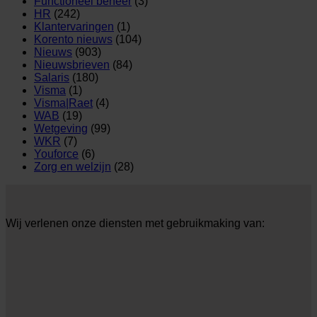
Functioneel beheer
(3)
HR
(242)
Klantervaringen
(1)
Korento nieuws
(104)
Nieuws
(903)
Nieuwsbrieven
(84)
Salaris
(180)
Visma
(1)
Visma|Raet
(4)
WAB
(19)
Wetgeving
(99)
WKR
(7)
Youforce
(6)
Zorg en welzijn
(28)
Wij verlenen onze diensten met gebruikmaking van: