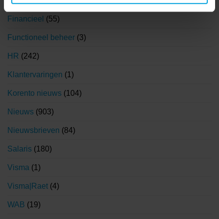
Coronavirus
(71)
Financieel
(55)
Functioneel beheer
(3)
HR
(242)
Klantervaringen
(1)
Korento nieuws
(104)
Nieuws
(903)
Nieuwsbrieven
(84)
Salaris
(180)
Visma
(1)
Visma|Raet
(4)
WAB
(19)