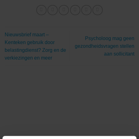
Nieuwsbrief maart –
Psycholoog mag geen
Kenteken gebruik door
gezondheidsvragen stellen
belastingdienst? Zorg en de
aan sollicitant
verkiezingen en meer