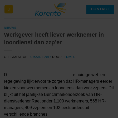
Ga
CONTACT
naar
inhoud
NIEUWS
Werkgever heeft liever werknemer in
loondienst dan zzp’er
GEPLAATST OP
14 MAART 2017
DOOR
LTIJMES
D
e huidige wet- en
regelgeving lijkt ervoor te zorgen dat HR-managers eerder
kiezen voor werknemers in loondienst dan voor zzp’ers. Dit
blijkt uit het jaarlijkse Benchmarkonderzoek van HR-
dienstverlener Raet onder 1.100 werknemers, 565 HR-
managers, 409 zzp’ers en 102 bestuurders uit
verschillende branches.