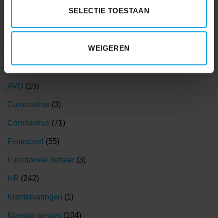
SELECTIE TOESTAAN
WEIGEREN
AFAS
(7)
AVG
(15)
Coronavirus
(3)
Coronavirus
(71)
Financieel
(55)
Functioneel beheer
(3)
HR
(242)
Klantervaringen
(1)
Korento nieuws
(104)