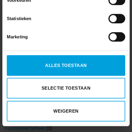
Voorkeuren
Statistieken
Marketing
ALLES TOESTAAN
AFAS
(7)
AVG
(15)
SELECTIE TOESTAAN
Coronavirus
(3)
Coronavirus
(71)
WEIGEREN
Financieel
(55)
Functioneel beheer
(3)