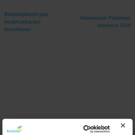
Belastingdienst gaat
Advieswijzer Personeel
modelcontracten
inlenen in 2016
herschrijven