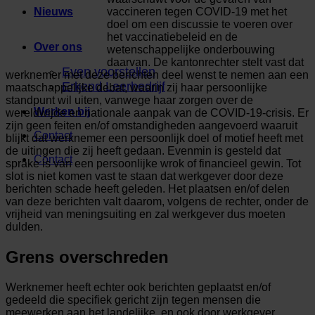
vaccineren tegen COVID-19 met het
Nieuws
doel om een discussie te voeren over
het vaccinatiebeleid en de
Over ons
wetenschappelijke onderbouwing
daarvan. De kantonrechter stelt vast dat
Even voorstellen
werknemer met deze berichten deel wenst te nemen aan een
Erkend Leerbedrijf
maatschappelijke debat, waarin zij haar persoonlijke
standpunt wil uiten, vanwege haar zorgen over de
Werken bij
wereldwijde en nationale aanpak van de COVID-19-crisis. Er
zijn geen feiten en/of omstandigheden aangevoerd waaruit
Contact
blijkt dat werknemer een persoonlijk doel of motief heeft met
de uitingen die zij heeft gedaan. Evenmin is gesteld dat
Contact
sprake is van een persoonlijke wrok of financieel gewin. Tot
slot is niet komen vast te staan dat werkgever door deze
berichten schade heeft geleden. Het plaatsen en/of delen
van deze berichten valt daarom, volgens de rechter, onder de
vrijheid van meningsuiting en zal werkgever dus moeten
dulden.
Grens overschreden
Werknemer heeft echter ook berichten geplaatst en/of
gedeeld die specifiek gericht zijn tegen mensen die
meewerken aan het landelijke, en ook door werkgever