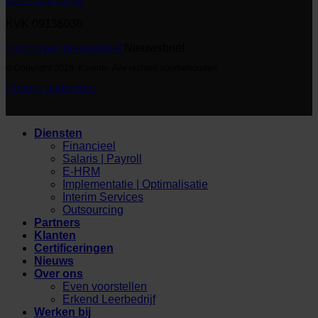
KVK 09136036
Inschrijven nieuwsbrief
Nieuwsbrief
© Copyright 2026. Korento. Alle rechten voorbehouden
Privacy statement
Diensten
Financieel
Salaris | Payroll
E-HRM
Implementatie | Optimalisatie
Interim Services
Outsourcing
Partners
Klanten
Certificeringen
Nieuws
Over ons
Even voorstellen
Erkend Leerbedrijf
Werken bij