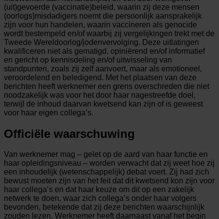
(uit)gevoerde (vaccinatie)beleid, waarin zij deze mensen
(oorlogs)misdadigers noemt die persoonlijk aansprakelijk
zijn voor hun handelen, waarin vaccineren als genocide
wordt bestempeld en/of waarbij zij vergelijkingen trekt met de
Tweede Wereldoorlog/jodenvervolging. Deze uitlatingen
kwalificeren niet als gematigd, opiniërend en/of informatief
en gericht op kennisdeling en/of uitwisseling van
standpunten, zoals zij zelf aanvoert, maar als emotioneel,
veroordelend en beledigend. Met het plaatsen van deze
berichten heeft werknemer een grens overschreden die niet
noodzakelijk was voor het door haar nagestreefde doel,
terwijl de inhoud daarvan kwetsend kan zijn of is geweest
voor haar eigen collega’s.
Officiële waarschuwing
Van werknemer mag – gelet op de aard van haar functie en
haar opleidingsniveau – worden verwacht dat zij weet hoe zij
een inhoudelijk (wetenschappelijk) debat voert. Zij had zich
bewust moeten zijn van het feit dat dit kwetsend kon zijn voor
haar collega’s en dat haar keuze om dit op een zakelijk
netwerk te doen, waar zich collega’s onder haar volgers
bevonden, betekende dat zij deze berichten waarschijnlijk
zouden lezen. Werknemer heeft daarnaast vanaf het begin