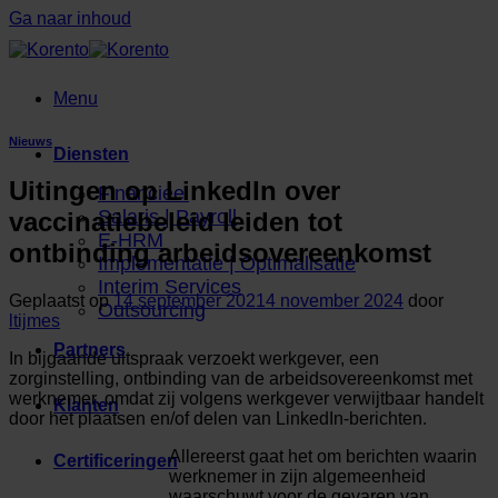
Ga naar inhoud
Menu
Nieuws
Diensten
Uitingen op LinkedIn over
Financieel
Salaris | Payroll
vaccinatiebeleid leiden tot
E-HRM
ontbinding arbeidsovereenkomst
Implementatie | Optimalisatie
Interim Services
Geplaatst op
14 september 2021
4 november 2024
door
Outsourcing
ltijmes
Partners
In bijgaande uitspraak verzoekt werkgever, een
zorginstelling, ontbinding van de arbeidsovereenkomst met
werknemer, omdat zij volgens werkgever verwijtbaar handelt
Klanten
door het plaatsen en/of delen van LinkedIn-berichten.
Allereerst gaat het om berichten waarin
Certificeringen
werknemer in zijn algemeenheid
waarschuwt voor de gevaren van