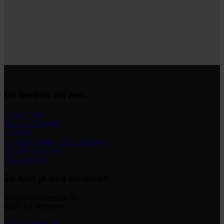
Dit bieden wij aan
Financieel
Salaris | Payroll
E-HRM
Implementatie | Optimalisatie
Interim Services
Outsourcing
Zo kun je ons bereiken
Westervoortsedijk 50
6827 AT Arnhem
026 - 389 89 00