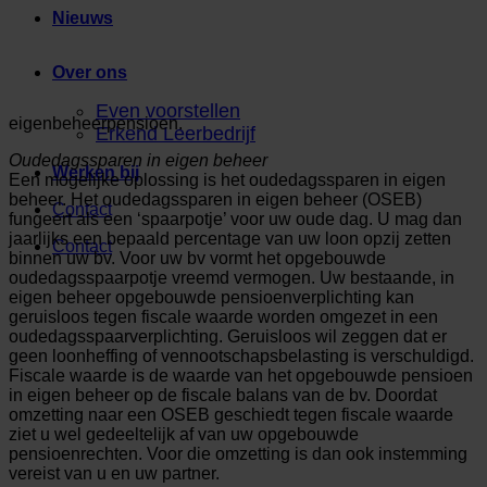
Nieuws
Over ons
Even voorstellen
eigenbeheerpensioen.
Erkend Leerbedrijf
Oudedagssparen in eigen beheer
Werken bij
Een mogelijke oplossing is het oudedagssparen in eigen
beheer. Het oudedagssparen in eigen beheer (OSEB)
Contact
fungeert als een ‘spaarpotje’ voor uw oude dag. U mag dan
jaarlijks een bepaald percentage van uw loon opzij zetten
Contact
binnen uw bv. Voor uw bv vormt het opgebouwde
oudedagsspaarpotje vreemd vermogen. Uw bestaande, in
eigen beheer opgebouwde pensioenverplichting kan
geruisloos tegen fiscale waarde worden omgezet in een
oudedagsspaarverplichting. Geruisloos wil zeggen dat er
geen loonheffing of vennootschapsbelasting is verschuldigd.
Fiscale waarde is de waarde van het opgebouwde pensioen
in eigen beheer op de fiscale balans van de bv. Doordat
omzetting naar een OSEB geschiedt tegen fiscale waarde
ziet u wel gedeeltelijk af van uw opgebouwde
pensioenrechten. Voor die omzetting is dan ook instemming
vereist van u en uw partner.