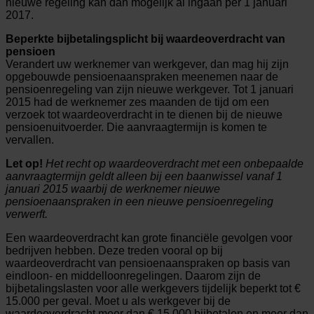
nieuwe regeling kan dan mogelijk al ingaan per 1 januari
2017.
Beperkte bijbetalingsplicht bij waardeoverdracht van
pensioen
Verandert uw werknemer van werkgever, dan mag hij zijn
opgebouwde pensioenaanspraken meenemen naar de
pensioenregeling van zijn nieuwe werkgever. Tot 1 januari
2015 had de werknemer zes maanden de tijd om een
verzoek tot waardeoverdracht in te dienen bij de nieuwe
pensioenuitvoerder. Die aanvraagtermijn is komen te
vervallen.
Let op!
Het recht op waardeoverdracht met een onbepaalde
aanvraagtermijn geldt alleen bij een baanwissel vanaf 1
januari 2015 waarbij de werknemer nieuwe
pensioenaanspraken in een nieuwe pensioenregeling
verwerft.
Een waardeoverdracht kan grote financiële gevolgen voor
bedrijven hebben. Deze treden vooral op bij
waardeoverdracht van pensioenaanspraken op basis van
eindloon- en middelloonregelingen. Daarom zijn de
bijbetalingslasten voor alle werkgevers tijdelijk beperkt tot €
15.000 per geval. Moet u als werkgever bij de
waardeoverdracht meer dan € 15.000 bijbetalen en meer dan