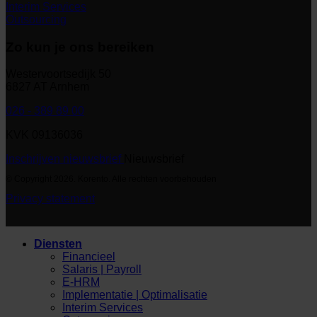
Interim Services
Outsourcing
Zo kun je ons bereiken
Westervoortsedijk 50
6827 AT Arnhem
026 - 389 89 00
KVK 09136036
Inschrijven nieuwsbrief
Nieuwsbrief
© Copyright 2026. Korento. Alle rechten voorbehouden
Privacy statement
Diensten
Financieel
Salaris | Payroll
E-HRM
Implementatie | Optimalisatie
Interim Services