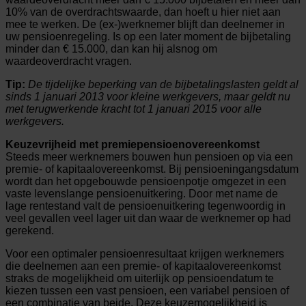
10% van de overdrachtswaarde, dan hoeft u hier niet aan
mee te werken. De (ex-)werknemer blijft dan deelnemer in
uw pensioenregeling. Is op een later moment de bijbetaling
minder dan € 15.000, dan kan hij alsnog om
waardeoverdracht vragen.
Tip:
De tijdelijke beperking van de bijbetalingslasten geldt al
sinds 1 januari 2013 voor kleine werkgevers, maar geldt nu
met terugwerkende kracht tot 1 januari 2015 voor alle
werkgevers.
Keuzevrijheid met premiepensioenovereenkomst
Steeds meer werknemers bouwen hun pensioen op via een
premie- of kapitaalovereenkomst. Bij pensioeningangsdatum
wordt dan het opgebouwde pensioenpotje omgezet in een
vaste levenslange pensioenuitkering. Door met name de
lage rentestand valt de pensioenuitkering tegenwoordig in
veel gevallen veel lager uit dan waar de werknemer op had
gerekend.
Voor een optimaler pensioenresultaat krijgen werknemers
die deelnemen aan een premie- of kapitaalovereenkomst
straks de mogelijkheid om uiterlijk op pensioendatum te
kiezen tussen een vast pensioen, een variabel pensioen of
een combinatie van beide. Deze keuzemogelijkheid is