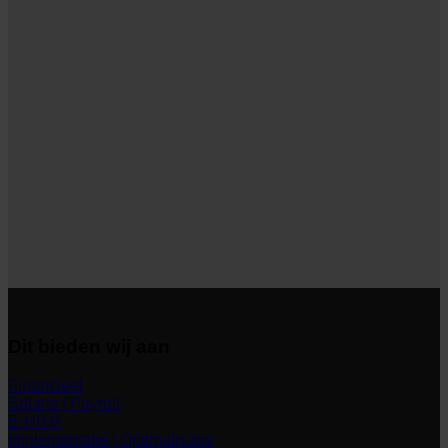
Dit bieden wij aan
Financieel
Salaris | Payroll
E-HRM
Implementatie | Optimalisatie