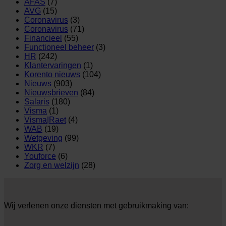
AFAS
(7)
AVG
(15)
Coronavirus
(3)
Coronavirus
(71)
Financieel
(55)
Functioneel beheer
(3)
HR
(242)
Klantervaringen
(1)
Korento nieuws
(104)
Nieuws
(903)
Nieuwsbrieven
(84)
Salaris
(180)
Visma
(1)
Visma|Raet
(4)
WAB
(19)
Wetgeving
(99)
WKR
(7)
Youforce
(6)
Zorg en welzijn
(28)
Wij verlenen onze diensten met gebruikmaking van: