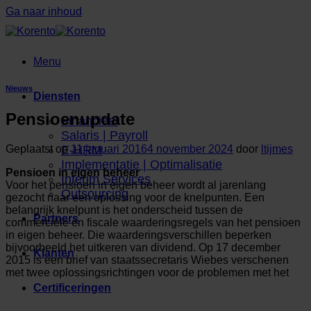
Ga naar inhoud
Menu
Nieuws
Diensten
Pensioenupdate
Financieel
Salaris | Payroll
Geplaatst op
11 januari 2016
4 november 2024
door
ltijmes
E-HRM
Implementatie | Optimalisatie
Pensioen in eigen beheer
Interim Services
Voor het pensioen in eigen beheer wordt al jarenlang
Outsourcing
gezocht naar een oplossing voor de knelpunten. Een
belangrijk knelpunt is het onderscheid tussen de
Partners
commerciële en fiscale waarderingsregels van het pensioen
in eigen beheer. Die waarderingsverschillen beperken
bijvoorbeeld het uitkeren van dividend. Op 17 december
Klanten
2015 is een brief van staatssecretaris Wiebes verschenen
met twee oplossingsrichtingen voor de problemen met het
Certificeringen