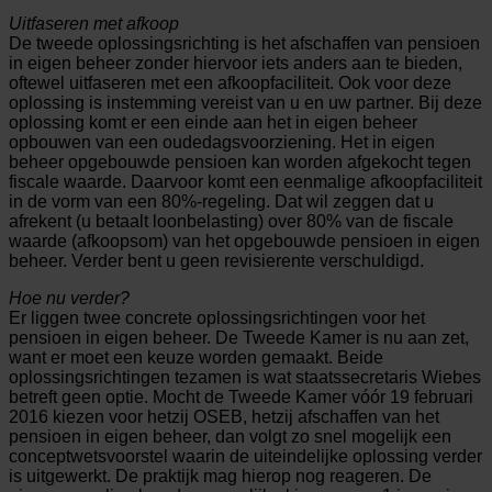
Uitfaseren met afkoop
De tweede oplossingsrichting is het afschaffen van pensioen
in eigen beheer zonder hiervoor iets anders aan te bieden,
oftewel uitfaseren met een afkoopfaciliteit. Ook voor deze
oplossing is instemming vereist van u en uw partner. Bij deze
oplossing komt er een einde aan het in eigen beheer
opbouwen van een oudedagsvoorziening. Het in eigen
beheer opgebouwde pensioen kan worden afgekocht tegen
fiscale waarde. Daarvoor komt een eenmalige afkoopfaciliteit
in de vorm van een 80%-regeling. Dat wil zeggen dat u
afrekent (u betaalt loonbelasting) over 80% van de fiscale
waarde (afkoopsom) van het opgebouwde pensioen in eigen
beheer. Verder bent u geen revisierente verschuldigd.
Hoe nu verder?
Er liggen twee concrete oplossingsrichtingen voor het
pensioen in eigen beheer. De Tweede Kamer is nu aan zet,
want er moet een keuze worden gemaakt. Beide
oplossingsrichtingen tezamen is wat staatssecretaris Wiebes
betreft geen optie. Mocht de Tweede Kamer vóór 19 februari
2016 kiezen voor hetzij OSEB, hetzij afschaffen van het
pensioen in eigen beheer, dan volgt zo snel mogelijk een
conceptwetsvoorstel waarin de uiteindelijke oplossing verder
is uitgewerkt. De praktijk mag hierop nog reageren. De