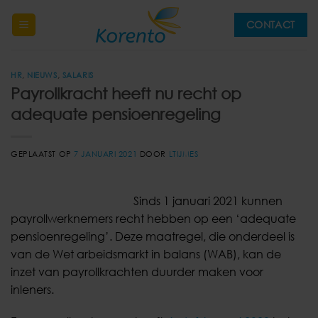
Ga
CONTACT
naar
inhoud
HR
,
NIEUWS
,
SALARIS
Payrollkracht heeft nu recht op
adequate pensioenregeling
GEPLAATST OP
7 JANUARI 2021
DOOR
LTIJMES
Sinds 1 januari 2021 kunnen
payrollwerknemers recht hebben op een ‘adequate
pensioenregeling’. Deze maatregel, die onderdeel is
van de Wet arbeidsmarkt in balans (WAB), kan de
inzet van payrollkrachten duurder maken voor
inleners.