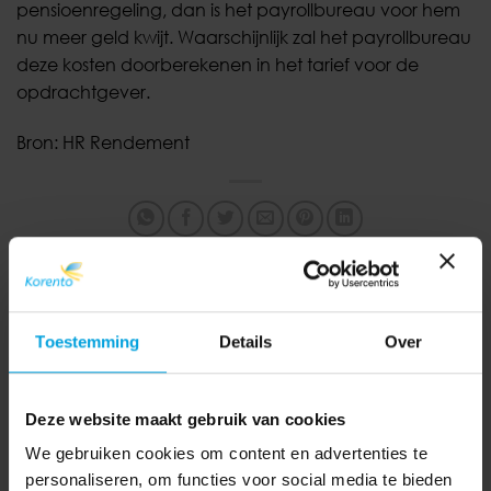
pensioenregeling, dan is het payrollbureau voor hem
nu meer geld kwijt. Waarschijnlijk zal het payrollbureau
deze kosten doorberekenen in het tarief voor de
opdrachtgever.
Bron: HR Rendement
Coronacrisis zorgt voor
Wanneer vallen de
wijzigingen in
Toestemming
Details
Over
feestdagen in 2021?
personeelskosten
Deze website maakt gebruik van cookies
We gebruiken cookies om content en advertenties te
personaliseren, om functies voor social media te bieden