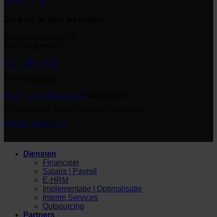
Outsourcing
Zo kun je ons bereiken
Westervoortsedijk 50
6827 AT Arnhem
026 - 389 89 00
KVK 09136036
Inschrijven nieuwsbrief
Nieuwsbrief
© Copyright 2026. Korento. Alle rechten voorbehouden
Privacy statement
Diensten
Financieel
Salaris | Payroll
E-HRM
Implementatie | Optimalisatie
Interim Services
Outsourcing
Partners