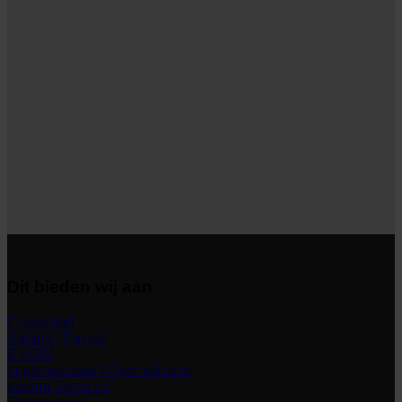
Dit bieden wij aan
Financieel
Salaris | Payroll
E-HRM
Implementatie | Optimalisatie
Interim Services