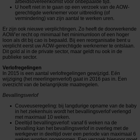
arbeidsovereenkomst voor onbepaalde tijd.
U hoeft niet in te gaan op een verzoek van de AOW-
gerechtigde werknemer voor uitbreiding (of
vermindering) van zijn aantal te werken uren.
Er zijn ook nieuwe verplichtingen. Zo heeft de doorwerkende
AOW’er recht op minimaal het minimumloon of een hoger
loon als dit bij cao is bepaald. Bij een reorganisatie bent u
verplicht eerst uw AOW-gerechtigde werknemer te ontslaan.
Dit gold al in de private sector, maar geldt nu ook in de
publieke sector.
Verlofregelingen
In 2015 is een aantal verlofregelingen gewijzigd. Eén
wijziging (het meerlingenverlof) gaat in 2016 pas in. Een
overzicht van de belangrijkste maatregelen.
Bevallingsverlof
Couveuseregeling: bij langdurige opname van de baby
in het ziekenhuis wordt het bevallingsverlof verlengd
met maximaal 10 weken.
Deeltijd bevallingsverlof: vanaf 6 weken na de
bevalling kan het bevallingsverlof in overleg met de
werkgever in deeltijd over een periode van maximaal 6
weken worden opgenomen. Een verzoek hiervoor moet