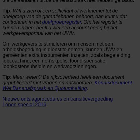
die de aantallen uit de banenafspraak niet hebben gehaald.
Tip:
Wilt u zien of een sollicitant of werknemer tot de
doelgroep van de garantiebanen behoort, dan kunt u dat
controleren in het
doelgroepregister
. Om het register te
kunnen inzien, heeft u wel een account nodig bij het
werkgeversportaal van het UWV.
Om werkgevers te stimuleren om mensen met een
arbeidsbeperking in dienst te nemen, kunnen UWV en
gemeenten extra instrumenten inzetten, zoals begeleiding,
jobcoaching, een no-riskpolis, loondispensatie,
loonkostensubsidie en werkvoorzieningen.
Tip:
Meer weten? De rijksoverheid heeft een document
gepubliceerd met vragen en antwoorden:
Kennisdocument
Wet Banenafspraak en Quotumheffing
.
Nieuwe ontslagprocedures en transitievergoeding
Lonen special 2016