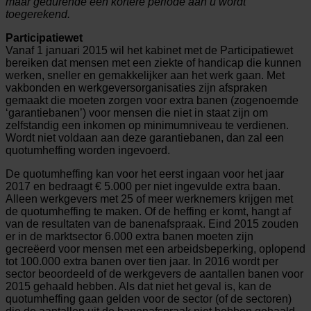
maar gedurende een kortere periode aan u wordt
toegerekend.
Participatiewet
Vanaf 1 januari 2015 wil het kabinet met de Participatiewet
bereiken dat mensen met een ziekte of handicap die kunnen
werken, sneller en gemakkelijker aan het werk gaan. Met
vakbonden en werkgeversorganisaties zijn afspraken
gemaakt die moeten zorgen voor extra banen (zogenoemde
‘garantiebanen’) voor mensen die niet in staat zijn om
zelfstandig een inkomen op minimumniveau te verdienen.
Wordt niet voldaan aan deze garantiebanen, dan zal een
quotumheffing worden ingevoerd.
De quotumheffing kan voor het eerst ingaan voor het jaar
2017 en bedraagt € 5.000 per niet ingevulde extra baan.
Alleen werkgevers met 25 of meer werknemers krijgen met
de quotumheffing te maken. Of de heffing er komt, hangt af
van de resultaten van de banenafspraak. Eind 2015 zouden
er in de marktsector 6.000 extra banen moeten zijn
gecreëerd voor mensen met een arbeidsbeperking, oplopend
tot 100.000 extra banen over tien jaar. In 2016 wordt per
sector beoordeeld of de werkgevers de aantallen banen voor
2015 gehaald hebben. Als dat niet het geval is, kan de
quotumheffing gaan gelden voor de sector (of de sectoren)