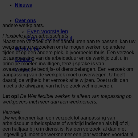
Nieuws
Over ons
andere werkplaats.
Even voorstellen
Flexibele tijd en arbeidsplaats
Erkend Leerbedrijf
Naast een verzoek om het aantal uren aan te passen, kan uw
werknemer u verzoeken om te mogen werken op andere
Werken bij
tijden of op een andere plek, bijvoorbeeld thuis. Een verzoek
tot aanpassing van de arbeidsduur en de werktijd zult u in
Contact
principe moeten inwilligen, tenzij sprake is van
zwaarwegende bedrijfs- of dienstbelangen. Een verzoek om
Contact
aanpassing van de werkplek moet u overwegen. U heeft
daarbij de vrijheid het verzoek af te wijzen. Doet u dit, dan
moet u de afwijzing van het verzoek wel motiveren.
Let op!
De Wet flexibel werken is alleen van toepassing op
werkgevers met meer dan tien werknemers.
Verzoek
Uw werknemer kan een verzoek tot aanpassing van
arbeidsduur, arbeidsplaats of werktijd indienen als hij of zij
een halfjaar bij u in dienst is. Na een verzoek, al dan niet
ingewilligd, moet de werknemer een jaar wachten voordat hij