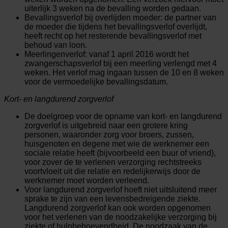
uiterlijk 3 weken na de bevalling worden gedaan.
Bevallingsverlof bij overlijden moeder: de partner van
de moeder die tijdens het bevallingsverlof overlijdt,
heeft recht op het resterende bevallingsverlof met
behoud van loon.
Meerlingenverlof: vanaf 1 april 2016 wordt het
zwangerschapsverlof bij een meerling verlengd met 4
weken. Het verlof mag ingaan tussen de 10 en 8 weken
voor de vermoedelijke bevallingsdatum.
Kort- en langdurend zorgverlof
De doelgroep voor de opname van kort- en langdurend
zorgverlof is uitgebreid naar een grotere kring
personen, waaronder zorg voor broers, zussen,
huisgenoten en degene met wie de werknemer een
sociale relatie heeft (bijvoorbeeld een buur of vriend),
voor zover de te verlenen verzorging rechtstreeks
voortvloeit uit die relatie en redelijkerwijs door de
werknemer moet worden verleend.
Voor langdurend zorgverlof hoeft niet uitsluitend meer
sprake te zijn van een levensbedreigende ziekte.
Langdurend zorgverlof kan ook worden opgenomen
voor het verlenen van de noodzakelijke verzorging bij
ziekte of hulpbehoevendheid. De noodzaak van de