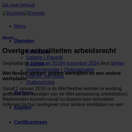
Ga naar inhoud
Menu
Nieuws
Diensten
Overige actualiteiten arbeidsrecht
Financieel
Salaris | Payroll
Geplaatst op
11 januari 2016
4 november 2024
door
ltijmes
E-HRM
Implementatie | Optimalisatie
Wet flexibel werken: andere werktijden en een andere
Interim Services
werkplaats
Outsourcing
Vanaf 1 januari 2016 is de Wet flexibel werken in werking
Partners
getreden (als opvolger van de Wet aanpassing arbeidsduur).
Werknemers kunnen vanaf nu daarom een verzoeken
indienen bij hun werkgever voor andere werktijden en een
Klanten
Certificeringen