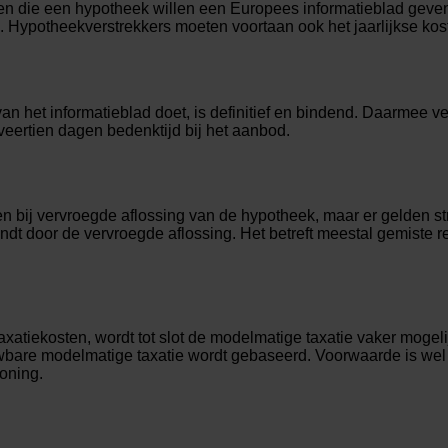
 die een hypotheek willen een Europees informatieblad geven 
n. Hypotheekverstrekkers moeten voortaan ook het jaarlijkse ko
n het informatieblad doet, is definitief en bindend. Daarmee ve
veertien dagen bedenktijd bij het aanbod.
 bij vervroegde aflossing van de hypotheek, maar er gelden st
ndt door de vervroegde aflossing. Het betreft meestal gemiste r
xatiekosten, wordt tot slot de modelmatige taxatie vaker mogelijk
are modelmatige taxatie wordt gebaseerd. Voorwaarde is wel 
oning.