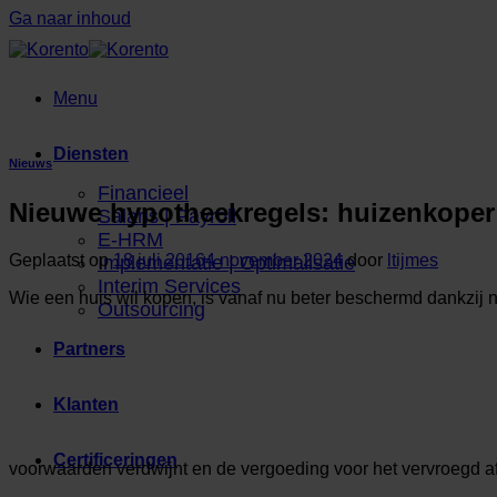
Ga naar inhoud
Menu
Diensten
Nieuws
Financieel
Nieuwe hypotheekregels: huizenkoper
Salaris | Payroll
E-HRM
Geplaatst op
18 juli 2016
4 november 2024
door
ltijmes
Implementatie | Optimalisatie
Interim Services
Wie een huis wil kopen, is vanaf nu beter beschermd dankzij 
Outsourcing
Partners
Klanten
Certificeringen
voorwaarden verdwijnt en de vergoeding voor het vervroegd a