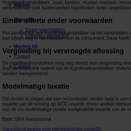
Hypotheekverstrekkers, zoals banken, moeten voortaan mensen
Nieuws
verschillende (ook buitenlandse) hypotheken beter vergelijke
Einde offerte onder voorwaarden
Over ons
Even voorstellen
Het aanbod dat een hypotheekverstrekker na het verstrekken va
Erkend Leerbedrijf
kan alleen nog in het voordeel van de consument. Deze heeft 
Werken bij
Vergoeding bij vervroegde aflossing
Contact
De hypotheekverstrekker mag nog steeds een vergoeding eisen
Contact
dan het financiële nadeel dat de hypotheekverstrekker ondervi
worden meegerekend.
Modelmatige taxatie
Om ervoor te zorgen dat een huizenkoper minder kwijt is aan ta
waarde van de woning op WOZ-waarde of een andere betrouwb
van de via modelmatige taxatie vastgestelde waarde van de w
Bron: SRA Nieuwsbank
Aanvullend bewijs voor rittenregistratie mogelijk