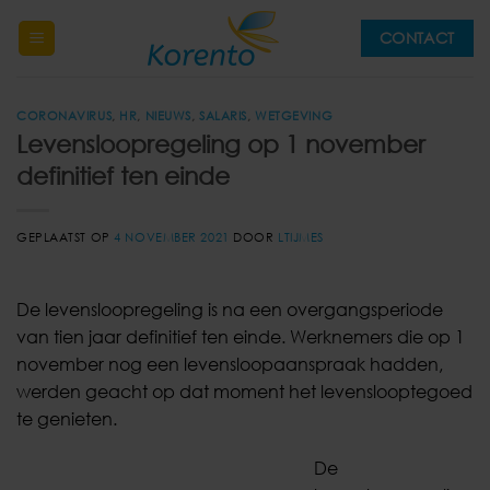
Ga
CONTACT
naar
inhoud
CORONAVIRUS
,
HR
,
NIEUWS
,
SALARIS
,
WETGEVING
Levensloopregeling op 1 november
definitief ten einde
GEPLAATST OP
4 NOVEMBER 2021
DOOR
LTIJMES
De levensloopregeling is na een overgangsperiode
van tien jaar definitief ten einde. Werknemers die op 1
november nog een levensloopaanspraak hadden,
werden geacht op dat moment het levenslooptegoed
te genieten.
De