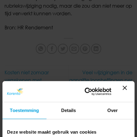
rubriekswijziging nodig, maar die zou dan niet meer op
tijd verwerkt kunnen worden.
Bron: HR Rendement
Kosten niet zomaar
Veel wijzigingen in de
verrekenen met
aangifte loonheffingen per
transitievergoeding
2022
Toestemming
Details
Over
Deze website maakt gebruik van cookies