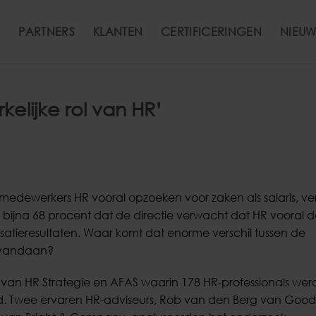
PARTNERS
KLANTEN
CERTIFICERINGEN
NIEUW
elijke rol van HR’
medewerkers HR vooral opzoeken voor zaken als salaris, ver
 bijna 68 procent dat de directie verwacht dat HR vooral d
isatieresultaten. Waar komt dat enorme verschil tussen de
 vandaan?
y van HR Strategie en AFAS waarin 178 HR-professionals we
. Twee ervaren HR-adviseurs, Rob van den Berg van Good