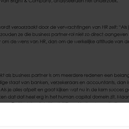
an Bright & Company, analyseerden het onderzoek.
 wordt veroorzaakt door de verwachtingen van HR zelf: “Als
ouden ze die business partner-rol niet zo direct aangeven 
r om de wens van HR, dan om de werkelijke attitude van d
eekt als business partner is om meerdere redenen een belang
 huidige staat van banken, verzekeraars en accountants, dan
ls je alles afpelt en gaat kijken wat nu in de kern succes 
ken dat dat heel erg in het human capital domein zit. Maa
emen. Dat betekent dat je als HR veel beter de marketing va
g moeten leggen dat belang van human capital als de
jk moeten maken.”