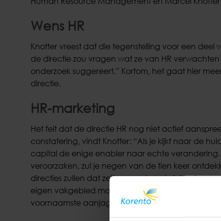
Human Resource Management en Marcel Knotter v
Wens HR
Knotter vreest dat die tegenstelling voor een deel
de directie zou vragen wat ze van HR verwachten z
onderzoek suggereert.” Kortom, het gaat hier mee
directie.
HR-marketing
Het feit dat de directie HR nog niet actief aanspr
constatering, vindt Knotter: “Als je kijkt naar de
capital de enige enabler naar echte verandering. A
veroorzaken, zul je negen van de tien keer ontdek
directies zullen dat zelf op voorhand niet zo beno
eigen vakgebied moet doen. Je zult de verbindin
voornaamste aanjager van verandering inzichteli