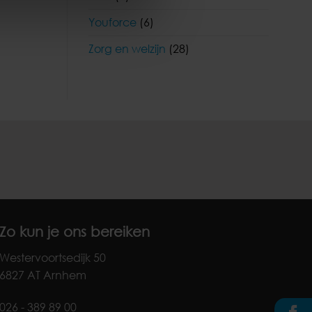
Youforce
(6)
Zorg en welzijn
(28)
Zo kun je ons bereiken
Westervoortsedijk 50
6827 AT Arnhem
026 - 389 89 00