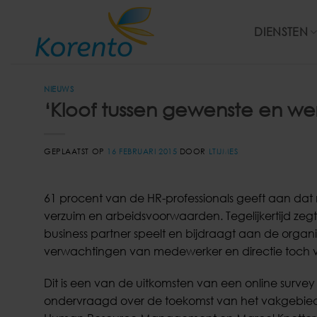
Ga
naar
DIENSTEN
inhoud
NIEUWS
‘Kloof tussen gewenste en werk
GEPLAATST OP
16 FEBRUARI 2015
DOOR
LTIJMES
61 procent van de HR-professionals geeft aan dat 
verzuim en arbeidsvoorwaarden. Tegelijkertijd zegt
business partner speelt en bijdraagt aan de organ
verwachtingen van medewerker en directie toch
Dit is een van de uitkomsten van een online surve
ondervraagd over de toekomst van het vakgebied