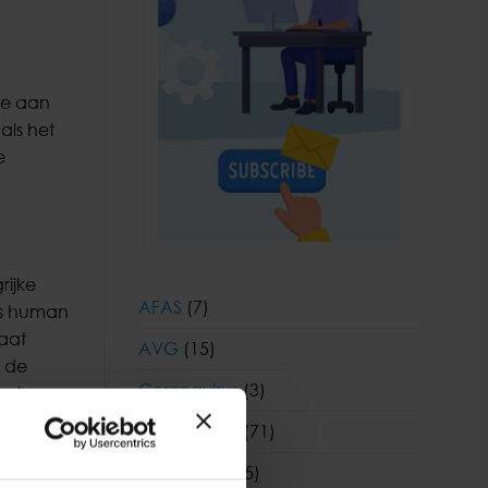
 je aan
als het
e
rijke
AFAS
(7)
 is human
gaat
AVG
(15)
r de
Coronavirus
(3)
n je
Coronavirus
(71)
Financieel
(55)