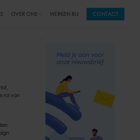
S
OVER ONS
WERKEN BIJ
CONTACT
lof,
e rol van
rden
sign