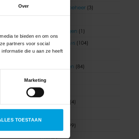
Over
Functioneel beheer
(3)
Ik proef
HR
(242)
en HR
Klantervaringen
(1)
 media te bieden en om ons
r de
Korento nieuws
(104)
ze partners voor social
nformatie die u aan ze heeft
Nieuws
(903)
Nieuwsbrieven
(84)
Salaris
(180)
Marketing
Visma
(1)
Visma|Raet
(4)
meer’
WAB
(19)
ALLES TOESTAAN
Wetgeving
(99)
WKR
(7)