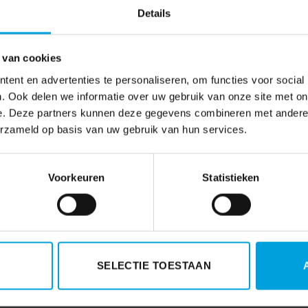
Details
 idee dat de meeste boards HR als business partner zien. “
elling: De Raad van Bestuur besluit wat er moet gebeuren 
 van cookies
wikkelingen bij V&D. Ik denk dat de Raad van Bestuur heeft
ent en advertenties te personaliseren, om functies voor social
engen en HR uitsluitend heeft ingezet om dat verhaal ove
. Ook delen we informatie over uw gebruik van onze site met on
e. Deze partners kunnen deze gegevens combineren met andere i
erzameld op basis van uw gebruik van hun services.
Voorkeuren
Statistieken
 baas?
‘Flexwerkers frauderen steeds 
SELECTIE TOESTAAN