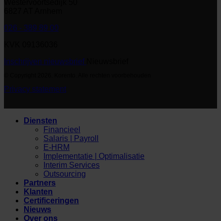
Westervoortsedijk 50
6827 AT Arnhem
026 - 389 89 00
KVK 09136036
Inschrijven nieuwsbrief
Nieuwsbrief
© Copyright 2026. Korento. Alle rechten voorbehouden
Privacy statement
Diensten
Financieel
Salaris | Payroll
E-HRM
Implementatie | Optimalisatie
Interim Services
Outsourcing
Partners
Klanten
Certificeringen
Nieuws
Over ons