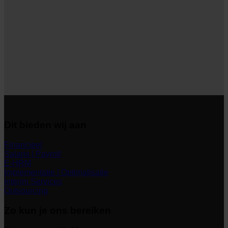
Dit bieden wij aan
Financieel
Salaris | Payroll
E-HRM
Implementatie | Optimalisatie
Interim Services
Outsourcing
Zo kun je ons bereiken