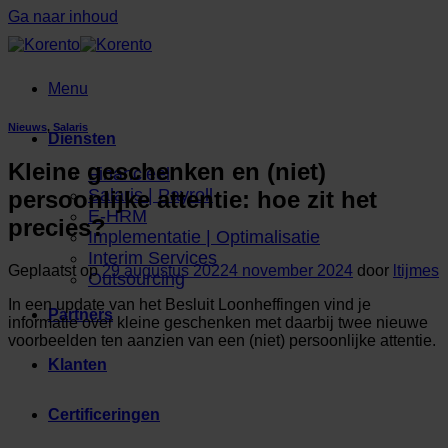
Ga naar inhoud
Menu
Nieuws
,
Salaris
Diensten
Kleine geschenken en (niet)
Financieel
Salaris | Payroll
persoonlijke attentie: hoe zit het
E-HRM
precies?
Implementatie | Optimalisatie
Interim Services
Geplaatst op
29 augustus 2022
4 november 2024
door
ltijmes
Outsourcing
In een update van het Besluit Loonheffingen vind je
Partners
informatie over kleine geschenken met daarbij twee nieuwe
voorbeelden ten aanzien van een (niet) persoonlijke attentie.
Klanten
Certificeringen