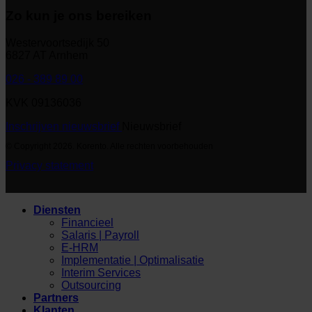
Zo kun je ons bereiken
Westervoortsedijk 50
6827 AT Arnhem
026 - 389 89 00
KVK 09136036
Inschrijven nieuwsbrief
Nieuwsbrief
© Copyright 2026. Korento. Alle rechten voorbehouden
Privacy statement
Diensten
Financieel
Salaris | Payroll
E-HRM
Implementatie | Optimalisatie
Interim Services
Outsourcing
Partners
Klanten