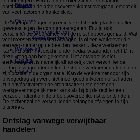
plunderingen? Een kantonrechter zal niet zomaar tot
Nieuws
ontbinding van de arbeidsovereenkomst overgaan, omdat dit
van veel factoren afhankelijk is.
Over ons
De afgelopen dagen zijn er in verschillende plaatsen rellen
geweest tegen de coronamaatregelen. Er zijn ook
Even voorstellen
verschillende tv-opnamen van de relschoppers gemaakt. Wat
Erkend Leerbedrijf
veel mensen zich zullen afvragen, is of een werkgever die
een werknemer op de beelden herkent, deze werknemer
Werken bij
kan ontslaan? In verschillende media, waaronder het FD, is
deze vraag aan bod gekomen. Het antwoord is niet
Contact
eenvoudig. Dit is namelijk afhankelijk van verschillende
factoren, waaronder de functie die de werknemer uitoefent en
Contact
zijn positie in de organisatie. Kan de werknemer door zijn
privégedrag zijn werk niet meer goed uitvoeren of schaden
zijn privéactiviteiten de organisatie? Dan heeft een
werkgever mogelijk meer kans als hij bij de rechter een
verzoek indient om de arbeidsovereenkomst te ontbinden.
De rechter zal de verschillende belangen afwegen in zijn
uitspraak.
Ontslag vanwege verwijtbaar
handelen