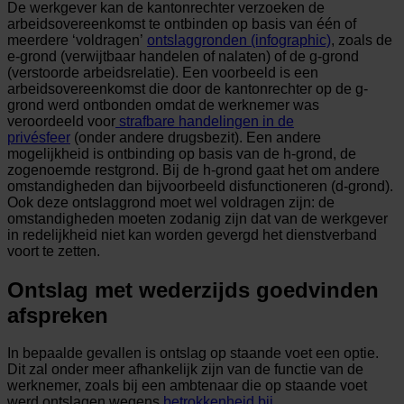
De werkgever kan de kantonrechter verzoeken de
arbeidsovereenkomst te ontbinden op basis van één of
meerdere ‘voldragen’
ontslaggronden (infographic)
, zoals de
e-grond (verwijtbaar handelen of nalaten) of de g-grond
(verstoorde arbeidsrelatie). Een voorbeeld is een
arbeidsovereenkomst die door de kantonrechter op de g-
grond werd ontbonden omdat de werknemer was
veroordeeld voor
strafbare handelingen in de
privésfeer
(onder andere drugsbezit). Een andere
mogelijkheid is ontbinding op basis van de h-grond, de
zogenoemde restgrond. Bij de h-grond gaat het om andere
omstandigheden dan bijvoorbeeld disfunctioneren (d-grond).
Ook deze ontslaggrond moet wel voldragen zijn: de
omstandigheden moeten zodanig zijn dat van de werkgever
in redelijkheid niet kan worden gevergd het dienstverband
voort te zetten.
Ontslag met wederzijds goedvinden
afspreken
In bepaalde gevallen is ontslag op staande voet een optie.
Dit zal onder meer afhankelijk zijn van de functie van de
werknemer, zoals bij een ambtenaar die op staande voet
werd ontslagen wegens
betrokkenheid bij