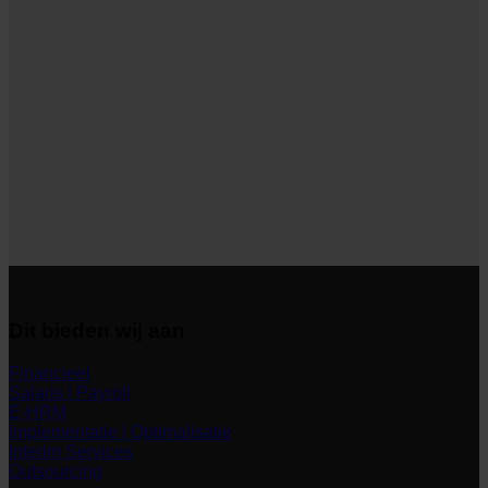
Dit bieden wij aan
Financieel
Salaris | Payroll
E-HRM
Implementatie | Optimalisatie
Interim Services
Outsourcing