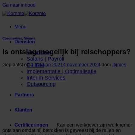
Ga naar inhoud
Menu
Coronavirus
,
Nieuws
Diensten
Is ontslag mogelijk bij relschoppers?
Financieel
Salaris | Payroll
Geplaatst op
1 februari 2021
4 november 2024
door
ltijmes
E-HRM
Implementatie | Optimalisatie
Interim Services
Outsourcing
Partners
Klanten
Kan een werkgever zijn werknemer
Certificeringen
ontslaan omdat hij betrokken is geweest bij de rellen en