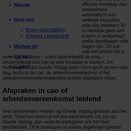
officiële feestdag voor
Nieuws
werknemers
automatisch een
Over ons
wettelijk bepaalde
vrije dag betekent. Er
Even voorstellen
is namelijk geen wet
Erkend Leerbedrijf
waarin is vastgelegd
welke feestdagen vrije
dagen zijn. Dit kan
Werken bij
ook niet omdat het in
Contact
sommige sectoren – zoals bijvoorbeeld de zorg –
onvermijdelijk kan zijn op een feestdag te werken. De
Contact
hoofdregel is dat Goede Vrijdag geen recht geeft op een vrije
dag, tenzij in de cao, de arbeidsovereenkomst of het
arbeidsvoorwaardenreglement andere afspraken staan.
Afspraken in cao of
arbeidsovereenkomst leidend
Veel werknemers moeten op Goede Vrijdag gewoon aan het
werk. Staat het zwart-op-wit dat werknemers vrij zijn op
Goede Vrijdag, dan moet de werkgever ook het loon
doorbetalen. Of er toeslagen of andere regelingen gelden