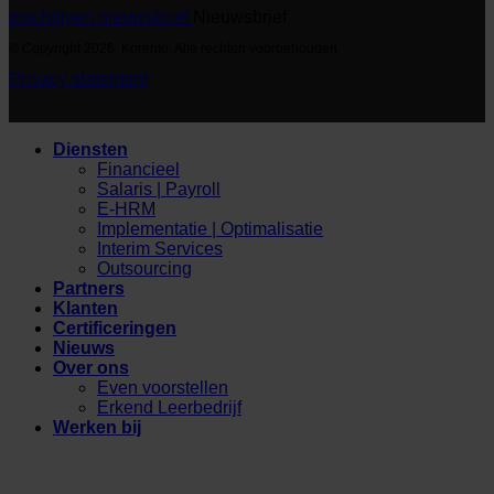
Inschrijven nieuwsbrief
Nieuwsbrief
© Copyright 2026. Korento. Alle rechten voorbehouden
Privacy statement
Diensten
Financieel
Salaris | Payroll
E-HRM
Implementatie | Optimalisatie
Interim Services
Outsourcing
Partners
Klanten
Certificeringen
Nieuws
Over ons
Even voorstellen
Erkend Leerbedrijf
Werken bij