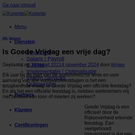
Ga naar inhoud
Menu
HR
,
Nieuws
Diensten
Is Goede Vrijdag een vrije dag?
Financieel
Salaris | Payroll
Geplaatst op
30 maart 2021
4 november 2024
door
ltijmes
E-HRM
Implementatie | Optimalisatie
Elk jaar bij de start van de astronomische lente en voor
Interim Services
aanvang van alle voorjaarsfeestdagen is het een
Outsourcing
terugkerende vraag: is Goede Vrijdag een officiële feestdag?
En als het een officiële feestdag is, hebben werknemers vrij
Partners
met behoud van loon of moeten zij werken?
Goede Vrijdag is een
Klanten
officieel door de
Rijksoverheid erkende
feestdag. Een
Certificeringen
veelgehoord
misverstand is dat een