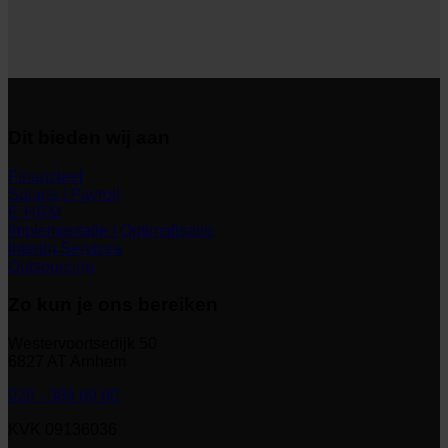
Dit bieden wij aan
Financieel
Salaris | Payroll
E-HRM
Implementatie | Optimalisatie
Interim Services
Outsourcing
Zo kun je ons bereiken
Westervoortsedijk 50
6827 AT Arnhem
026 - 389 89 00
KVK 09136036