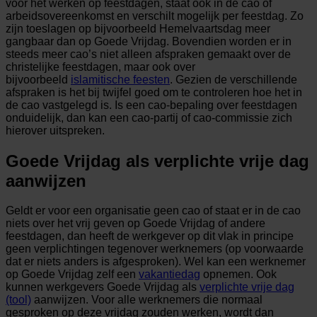
voor het werken op feestdagen, staat ook in de cao of
arbeidsovereenkomst en verschilt mogelijk per feestdag. Zo
zijn toeslagen op bijvoorbeeld Hemelvaartsdag meer
gangbaar dan op Goede Vrijdag. Bovendien worden er in
steeds meer cao’s niet alleen afspraken gemaakt over de
christelijke feestdagen, maar ook over
bijvoorbeeld
islamitische feesten
. Gezien de verschillende
afspraken is het bij twijfel goed om te controleren hoe het in
de cao vastgelegd is. Is een cao-bepaling over feestdagen
onduidelijk, dan kan een cao-partij of cao-commissie zich
hierover uitspreken.
Goede Vrijdag als verplichte vrije dag
aanwijzen
Geldt er voor een organisatie geen cao of staat er in de cao
niets over het vrij geven op Goede Vrijdag of andere
feestdagen, dan heeft de werkgever op dit vlak in principe
geen verplichtingen tegenover werknemers (op voorwaarde
dat er niets anders is afgesproken). Wel kan een werknemer
op Goede Vrijdag zelf een
vakantiedag
opnemen. Ook
kunnen werkgevers Goede Vrijdag als
verplichte vrije dag
(tool)
aanwijzen. Voor alle werknemers die normaal
gesproken op deze vrijdag zouden werken, wordt dan