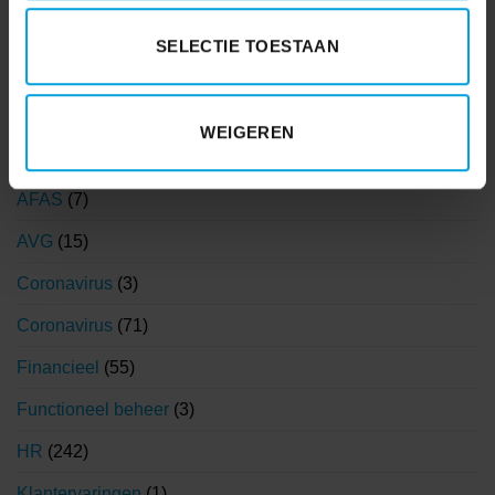
SELECTIE TOESTAAN
WEIGEREN
AFAS
(7)
AVG
(15)
Coronavirus
(3)
Coronavirus
(71)
Financieel
(55)
Functioneel beheer
(3)
HR
(242)
Klantervaringen
(1)