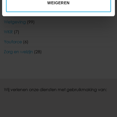
Visma|Raet
(4)
WEIGEREN
WAB
(19)
Wetgeving
(99)
WKR
(7)
Youforce
(6)
Zorg en welzijn
(28)
Wij verlenen onze diensten met gebruikmaking van: