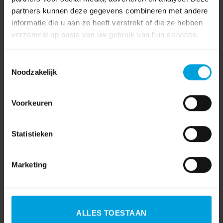
Coronavirus
(71)
partners kunnen deze gegevens combineren met andere
informatie die u aan ze heeft verstrekt of die ze hebben
Financieel
(55)
verzameld op basis van uw gebruik van hun services.
Functioneel beheer
(3)
Toestemmingsselectie
HR
(242)
Noodzakelijk
Klantervaringen
(1)
Korento nieuws
(104)
Voorkeuren
Nieuws
(903)
Statistieken
Nieuwsbrieven
(84)
Salaris
(180)
Marketing
Visma
(1)
Visma|Raet
(4)
ALLES TOESTAAN
WAB
(19)