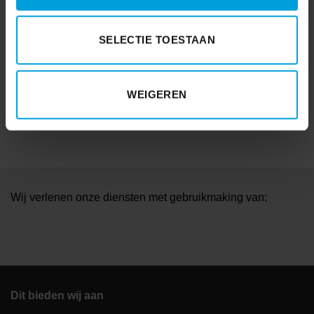
Wetgeving
(99)
SELECTIE TOESTAAN
WKR
(7)
Youforce
(6)
WEIGEREN
Zorg en welzijn
(28)
Wij verlenen onze diensten met gebruikmaking van:
Dit bieden wij aan