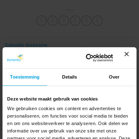
Subsidie duurzame
Meer starters en minder
inzetbaarheid in april
stoppers in eerste kwartaal
aanvragen
Toestemming
Details
Over
Deze website maakt gebruik van cookies
AFAS
(7)
We gebruiken cookies om content en advertenties te
personaliseren, om functies voor social media te bieden
AVG
(15)
en om ons websiteverkeer te analyseren. Ook delen we
informatie over uw gebruik van onze site met onze
Coronavirus
(3)
partners voor social media, adverteren en analyse. Deze