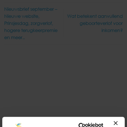
Nieuwsbrief september –
Nieuwe website,
Wat betekent aanvullend
Prinsjesdag, zorgverlof,
geboorteverlof voor
hogere terugkeerpremie
inkomen?
en meer..