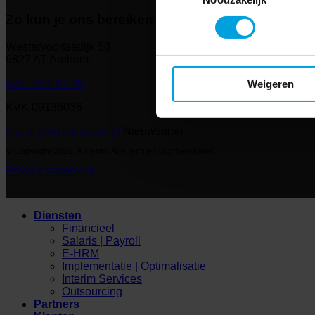
Zo kun je ons bereiken
Westervoortsedijk 50
6827 AT Arnhem
026 - 389 89 00
Weigeren
KVK 09136036
Inschrijven nieuwsbrief
Nieuwsbrief
© Copyright 2026. Korento. Alle rechten voorbehouden
Privacy statement
Diensten
Financieel
Salaris | Payroll
E-HRM
Implementatie | Optimalisatie
Interim Services
Outsourcing
Partners