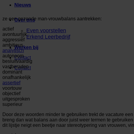
Nieuws
ze een gezonde man-vrouwbalans aantrekken:
Over ons
actief
Even voorstellen
avontuurlijk
Erkend Leerbedrijf
aggressief
ambitieus
Werken bij
analytisch
autonoom
Contact
besluitvaardig
vastberaden
Contact
dominant
onafhankelijk
assertief
voortouw
objectief
uitgesproken
superieur
Door deze woorden minder te gebruiken trekt de vacature een
breng dan wat balans aan door juist weer termen te gebruiken
dit lijstje neigt een beetje naar stereotypering van vrouwen, v