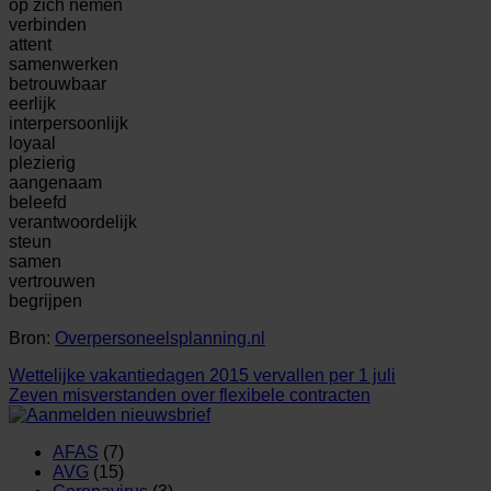
op zich nemen
verbinden
attent
samenwerken
betrouwbaar
eerlijk
interpersoonlijk
loyaal
plezierig
aangenaam
beleefd
verantwoordelijk
steun
samen
vertrouwen
begrijpen
Bron:
Overpersoneelsplanning.nl
Wettelijke vakantiedagen 2015 vervallen per 1 juli
Zeven misverstanden over flexibele contracten
AFAS
(7)
AVG
(15)