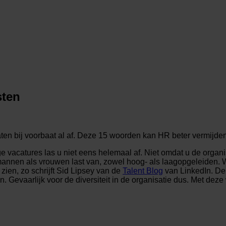
sten
en bij voorbaat al af. Deze 15 woorden kan HR beter vermijden
 vacatures las u niet eens helemaal af. Niet omdat u de organis
nnen als vrouwen last van, zowel hoog- als laagopgeleiden. W
zien, zo schrijft Sid Lipsey van de
Talent Blog
van LinkedIn. De
n. Gevaarlijk voor de diversiteit in de organisatie dus. Met de