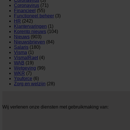
Coronavirus
(3)
Coronavirus
(71)
Financieel
(55)
Functioneel beheer
(3)
HR
(242)
Klantervaringen
(1)
Korento nieuws
(104)
Nieuws
(903)
Nieuwsbrieven
(84)
Salaris
(180)
Visma
(1)
Visma|Raet
(4)
WAB
(19)
Wetgeving
(99)
WKR
(7)
Youforce
(6)
Zorg en welzijn
(28)
Wij verlenen onze diensten met gebruikmaking van: