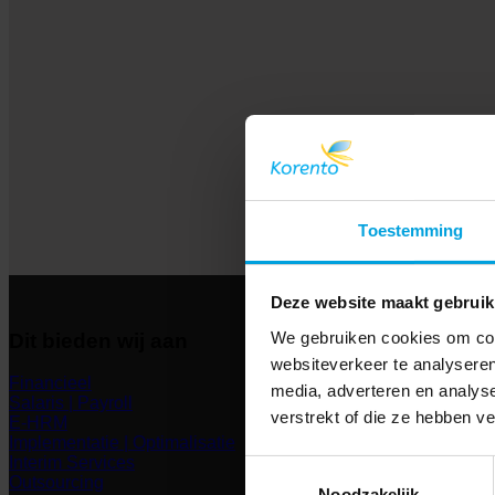
Toestemming
Deze website maakt gebruik
We gebruiken cookies om cont
Dit bieden wij aan
websiteverkeer te analyseren
Financieel
media, adverteren en analys
Salaris | Payroll
verstrekt of die ze hebben v
E-HRM
Implementatie | Optimalisatie
Interim Services
Toestemmingsselectie
Outsourcing
Noodzakelijk