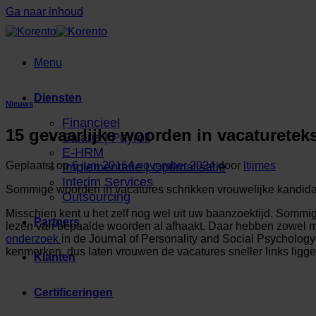
Ga naar inhoud
Menu
Diensten
Nieuws
Financieel
15 gevaarlijke woorden in vacaturetek
Salaris | Payroll
E-HRM
Geplaatst op
6 juni 2016
4 november 2024
door
ltijmes
Implementatie | Optimalisatie
Interim Services
Sommige woorden in vacatures schrikken vrouwelijke kandidat
Outsourcing
Misschien kent u het zelf nog wel uit uw baanzoektijd. Sommige
Partners
lezen van bepaalde woorden al afhaakt. Daar hebben zowel ma
onderzoek
in de Journal of Personality and Social Psychology 
kenmerken, dus laten vrouwen de vacatures sneller links ligge
Klanten
Certificeringen