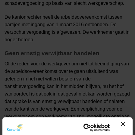
schadevergoeding op basis van slecht werkgeverschap.
De kantonrechter heeft de arbeidsovereenkomst tussen
partijen met ingang van 1 maart 2016 ontbonden. De
verzochte vergoeding is afgewezen. De werknemer gaat in
hoger beroep.
Geen ernstig verwijtbaar handelen
Of de reden voor de werkgever om niet tot beëindiging van
de arbeidsovereenkomst over te gaan uitsluitend was
gelegen in het niet willen betalen van de
transitievergoeding kan in het midden blijven, nu het hof
van oordeel is dat ook in dat geval niet kan worden gezegd
dat sprake is van ernstig verwijtbaar handelen of nalaten
van de kant van de werkgever. Een verplichting voor de
werkgever om een werknemer zo snel mogelijk te ontslaan
na afloop van de loondoorbetalingstermijn bestaat niet. Dit
betekent volgens het hof dat de kantonrechter het verzoek