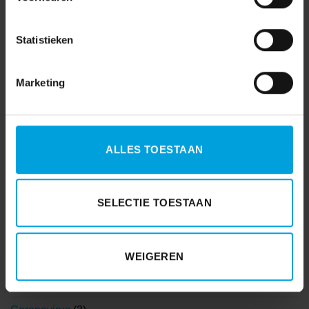
Statistieken
Marketing
Ontslagregeling gewijzigd
Suggesties
vanwege Wet DBA – werk
vereenvoudigingen
uitbesteden aan
loonheffingen
ALLES TOESTAAN
zelfstandigen
SELECTIE TOESTAAN
WEIGEREN
AFAS
(7)
AVG
(15)