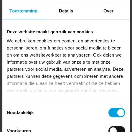
tot toekenning van de transitievergoeding terecht heeft
Toestemming
Details
Over
afgewezen.
Het hoger beroep wordt verworpen.
Deze website maakt gebruik van cookies
Volgens
Dirkzwagerarbeidsrecht
is de uitspraak
We gebruiken cookies om content en advertenties te
waarschijnlijk niet hetgeen minister Asscher voor ogen had
personaliseren, om functies voor social media te bieden
toen de Wet werk en zekerheid werd gemaakt.
en om ons websiteverkeer te analyseren. Ook delen we
Werkgeversorganisaties pleiten ervoor om de verplichting
informatie over uw gebruik van onze site met onze
tot het betalen van een transitievergoeding, ook als de
partners voor social media, adverteren en analyse. Deze
werkgever zelf het initiatief neemt tot een beëindiging te
partners kunnen deze gegevens combineren met andere
komen, zo snel mogelijk af te schaffen.
informatie die u aan ze heeft verstrekt of die ze hebben
verzameld op basis van uw gebruik van hun services.
Werkgevers zouden op basis van deze uitspraak op grote
schaal slapende dienstverbanden in stand kunnen
Toestemmingsselectie
houden. Hieraan zijn volgens Dirkzwager echter risico’s
Noodzakelijk
verbonden.
Voorkeuren
Bron:
Over Salaris.nl