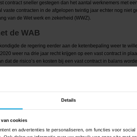
t contract sneller gestegen dan het aantal werknemers met een 
al vaste contracten in de afgelopen twintig jaar echter nog niet 
ortgang van de Wet werk en zekerheid (WWZ).
met de WAB
kondigde de regering eerder aan de ketenbepaling weer te will
20 weer na drie jaar recht krijgen op een vast contract in plaa
 dat de risico’s en kosten bij een vast contract in balans word
en die hieraan moeten bijdragen, zijn bijvoorbeeld de hervormin
iensttreding verschuldigd kan zijn (dus ook bij het niet verlen
en in het voorstel voor de
Wet arbeidsmarkt in balans (WAB),
wa
n Eerste Kamer moeten zich nog wel over dit wetsvoorstel bui
Details
fwijking ketenbepaling
 verder dat het aantal cao’s waarin een afwijking van de
 van cookies
s gestegen. Van de 98 onderzochte cao’s werd in 43 cao’s van d
ent en advertenties te personaliseren, om functies voor social
aakst om de duur van de ketenbepaling (31 keer) en het aantal