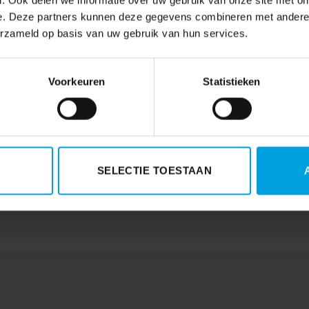
. Ook delen we informatie over uw gebruik van onze site met on
t om een afwijking van de lengte van de maximale tussenpoos d
e. Deze partners kunnen deze gegevens combineren met andere i
erzameld op basis van uw gebruik van hun services.
Voorkeuren
Statistieken
Per direct paal en perk aan opties sectorindelin
SELECTIE TOESTAAN