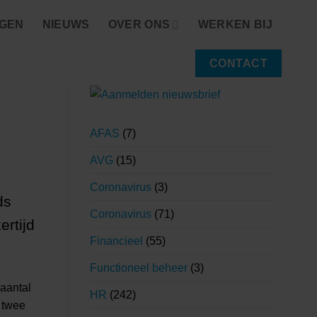
NGEN
NIEUWS
OVER ONS
WERKEN BIJ
CONTACT
AFAS
(7)
AVG
(15)
Coronavirus
(3)
ds
Coronavirus
(71)
ertijd
Financieel
(55)
Functioneel beheer
(3)
 aantal
HR
(242)
e twee