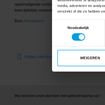
websiteverkeer te analyseren
opeenvolgende contracten (23 keer). Vijf keer ging he
media, adverteren en analys
twee tijdelijke contracten mag zitten.
verstrekt of die ze hebben v
Bron:
Rendement
Toestemmingsselectie
Noodzakelijk
Happy cake day!
WEIGEREN
Wij verlenen onze diensten met gebruikmaking van: