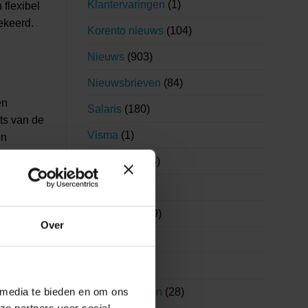
Klantervaringen
(1)
flexibel
gekeerd.
Korento nieuws
(104)
Nieuws
(903)
Nieuwsbrieven
(84)
en
Salaris
(180)
ts van de
Visma
(1)
en
g van de
Visma|Raet
(4)
gen van
WAB
(19)
armee
gen.
Wetgeving
(99)
Over
WKR
(7)
Youforce
(6)
e
 media te bieden en om ons
Zorg en welzijn
(28)