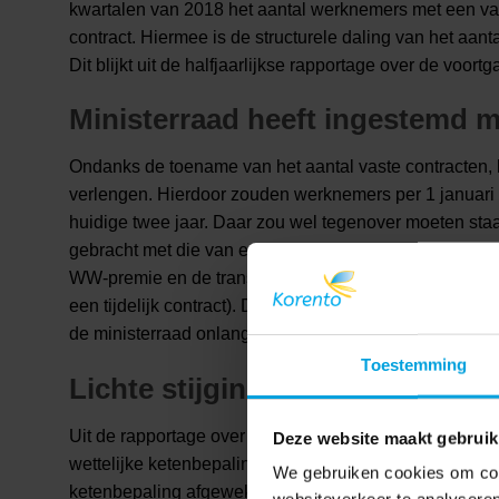
kwartalen van 2018 het aantal werknemers met een vas
contract. Hiermee is de structurele daling van het aant
Dit blijkt uit de halfjaarlijkse rapportage over de vo
Ministerraad heeft ingestemd 
Ondanks de toename van het aantal vaste contracten, 
verlengen. Hierdoor zouden werknemers per 1 januari 20
huidige twee jaar. Daar zou wel tegenover moeten staan
gebracht met die van een tijdelijk contract. Maatregel
WW-premie en de transitievergoeding die meteen na ind
een tijdelijk contract). Deze maatregelen zijn opgenom
de ministerraad onlangs heeft ingestemd. De Tweede e
Toestemming
Lichte stijging van cao’s met a
Uit de rapportage over de voortgang van de WWZ blijkt
Deze website maakt gebruik
wettelijke ketenbepaling is opgenomen in 2017 licht i
We gebruiken cookies om cont
ketenbepaling afgeweken. De afwijkingen gingen het v