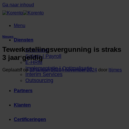
Ga naar inhoud
Menu
Nieuws
Diensten
Tewerkstellingsvergunning is straks
Financieel
Salaris | Payroll
3 jaar geldig
E-HRM
Implementatie | Optimalisatie
Geplaatst op
13 januari 2020
4 november 2024
door
ltijmes
Interim Services
Outsourcing
Partners
Klanten
Certificeringen