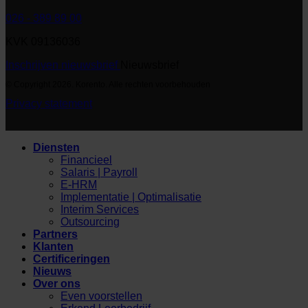
026 - 389 89 00
KVK 09136036
Inschrijven nieuwsbrief
Nieuwsbrief
© Copyright 2026. Korento. Alle rechten voorbehouden
Privacy statement
Diensten
Financieel
Salaris | Payroll
E-HRM
Implementatie | Optimalisatie
Interim Services
Outsourcing
Partners
Klanten
Certificeringen
Nieuws
Over ons
Even voorstellen