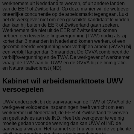
werknemers uit Nederland te werven, of uit andere landen
van de EER of Zwitserland. Op deze manier wil de wetgever
oneerlijke concurrentie op de arbeidsmarkt tegengaan. Lukt
het de werkgever niet om een geschikte kandidaat te vinden,
dan kan hij buiten de EER of Zwitserland gaan zoeken.
Werknemers die niet uit de EER of Zwitserland komen
hebben een tewerkstellingsvergunning (TWV) nodig als zij
korter dan 3 maanden in Nederland komen werken, of een
gecombineerde vergunning voor verblijf en arbeid (GVVA) bij
een verblijf langer dan 3 maanden. De GVVA combineert de
verblijfsvergunning en de TWV. De werkgever of werknemer
vraagt de TWV aan bij UWV en de GVVA bij de Immigratie-
en Naturalisatiedienst (IND).
Kabinet wil arbeidsmarkttoets UWV
versoepelen
UWV onderzoekt bij de aanvraag van de TWV of GVVA of de
werkgever voldoende inspanningen heeft verricht om een
werknemer uit Nederland, de EER of Zwitserland te werven
en geeft advies aan de IND. Heeft de werkgever te weinig
moeite gedaan voor de werving dan kan UWV of IND de
aanvraag afwijzen. Het kabinet stelt nu voor om de verplichte