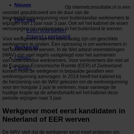
Nieuws
Op internetconsultatie.nl is een
voorstel gepubliceerd om de duur van de
tewerkstellingsvergunning voor buitenlandse werknemers te
Over ons
wijzigen van 1 jaar naar 3 jaar. Ook wil het kabinet de eisen
versoepelen om werknemers in het buitenland te werven.
Even voorstellen
Erkend Leerbedrijf
Voor werkgevers kan het soms lastig zijn om geschikte
werknemers te vinden. Een oplossing is om werknemers in
Werken bij
het buitenland te werven. In de Wet arbeid vreemdelingen
(WAV) zijn veel regels vastgelegd voor het aannemen
Contact
van buitenlandse werknemers. Voor werknemers die niet uit
de Europese Economische Ruimte (EER) of Zwitserland
Contact
komen moet de werkgever in bepaalde gevallen een
werkvergunning aanvragen. In 2014 heeft het kabinet bij
de herziening van de WAV gekozen om de werkvergunning
voor ten hoogste 1 jaar te verlenen, maar vanwege de
huidige krapte op de arbeidsmarkt wil het kabinet deze
periode wijzigen naar 3 jaar.
Werkgever moet eerst kandidaten in
Nederland of EER werven
De WAV stelt dat de werkgever eerst moet proberen om