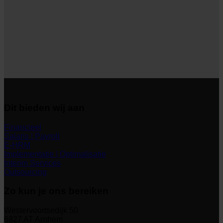
Dit bieden wij aan
Financieel
Salaris | Payroll
E-HRM
Implementatie | Optimalisatie
Interim Services
Outsourcing
Zo kun je ons bereiken
Westervoortsedijk 50
6827 AT Arnhem