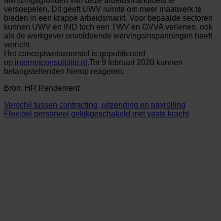
afwijzingsgronden van deze arbeidsmarkttoets te
versoepelen. Dit geeft UWV ruimte om meer maatwerk te
bieden in een krappe arbeidsmarkt. Voor bepaalde sectoren
kunnen UWV en IND toch een TWV en GVVA verlenen, ook
als de werkgever onvoldoende wervingsinspanningen heeft
verricht.
Het conceptwetsvoorstel is gepubliceerd
op
internetconsultatie.nl
.Tot 9 februari 2020 kunnen
belangstellenden hierop reageren.
Bron: HR Rendement
Verschil tussen contracting, uitzending en payrolling
Flexibel personeel gelijkgeschakeld met vaste kracht