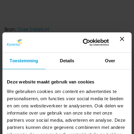
Bron:
Over Salaris.nl
Toestemming
Details
Over
Nieuwsbrief oktober –
Fiscale aftrek
Deze website maakt gebruik van cookies
scholingsuitgaven
We gebruiken cookies om content en advertenties te
Wiebes belooft
verdwijnt, extra gegevens
personaliseren, om functies voor social media te bieden
duidelijkheid over Wet DBA
loonstrook,
en om ons websiteverkeer te analyseren. Ook delen we
voor Kerst
premiepercentages
informatie over uw gebruik van onze site met onze
sociale verzekeringen en
partners voor social media, adverteren en analyse. Deze
meer..
partners kunnen deze gegevens combineren met andere