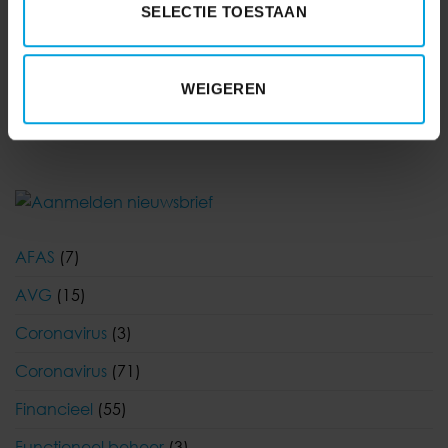
SELECTIE TOESTAAN
Let op kortere
Uitstel verbod inhoudingen
WEIGEREN
deponeringstermijn
wettelijk minimumloon
AFAS
(7)
AVG
(15)
Coronavirus
(3)
Coronavirus
(71)
Financieel
(55)
Functioneel beheer
(3)