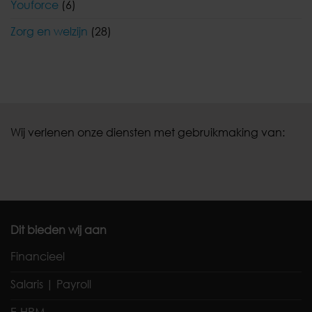
Youforce
(6)
Zorg en welzijn
(28)
Wij verlenen onze diensten met gebruikmaking van:
Dit bieden wij aan
Financieel
Salaris | Payroll
E-HRM