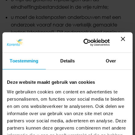
eindheffingsbestanddeel in de vrije ruimte;
u moet de kostenposten onderbouwen met een
onderzoek vooraf naar de werkelijk gemaakte
kosten (steekproef). Dit onderzoek moet opnieuw
gedaan worden als de omstandigheden waarop
de vergoedingen zijn gebaseerd, veranderen.
Tip:
Bestond de vaste onkostenvergoeding al voordat
Toestemming
Details
Over
u de WKR ging toepassen dan hoeft u alleen een
nieuw onderzoek vooraf naar de werkelijk gemaakte
Deze website maakt gebruik van cookies
kosten te doen als de omstandigheden waarop de
vergoedingen zijn gebaseerd, veranderen.
We gebruiken cookies om content en advertenties te
personaliseren, om functies voor social media te bieden
Steekproef
en om ons websiteverkeer te analyseren. Ook delen we
informatie over uw gebruik van onze site met onze
Het kan zeker de moeite lonen om een onderzoek te
partners voor social media, adverteren en analyse. Deze
doen naar de werkelijk gemaakte kosten. Er is namelijk
partners kunnen deze gegevens combineren met andere
een flink aantal onkosten die onder een gerichte