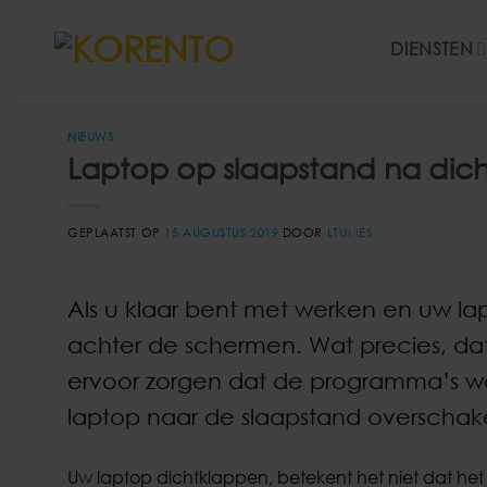
Ga
naar
DIENSTEN
inhoud
NIEUWS
Laptop op slaapstand na dic
GEPLAATST OP
15 AUGUSTUS 2019
DOOR
LTIJMES
Als u klaar bent met werken en uw la
achter de schermen. Wat precies, dat k
ervoor zorgen dat de programma’s wo
laptop naar de slaapstand overschake
Uw laptop dichtklappen, betekent het niet dat het