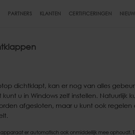
PARTNERS
KLANTEN
CERTIFICERINGEN
NIEUW
htklappen
ptop dichtklapt, kan er nog van alles gebeu
unt u in Windows zelf instellen. Natuurlijk k
rden afgesloten, maar u kunt ook regelen 
lt.
 apparaat er automatisch ook onmiddellijk mee ophoudt. Te