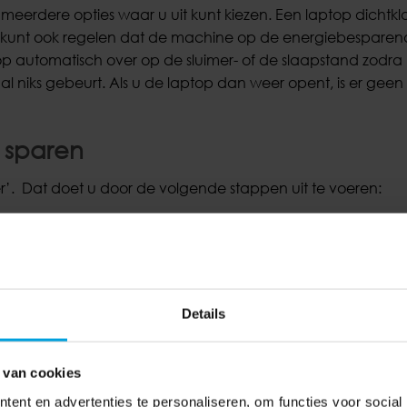
k meerdere opties waar u uit kunt kiezen. Een laptop dicht
u kunt ook regelen dat de machine op de energiebespare
top automatisch over op de sluimer- of de slaapstand zodra 
al niks gebeurt. Als u de laptop dan weer opent, is er geen
 sparen
er’. Dat doet u door de volgende stappen uit te voeren:
iguratiescherm’ en dan naar ‘Energiebeheer’;
likt u op ‘Het gedrag van het sluiten van het deksel bepale
eksel sluit’ kunt u aangeven welke actie u wilt laten uitvoe
Details
d’. U kunt dan ook snel weer verder met uw werk als u de 
 van cookies
d gaat als u het deksel sluit op het moment dat de laptop o
ent en advertenties te personaliseren, om functies voor social