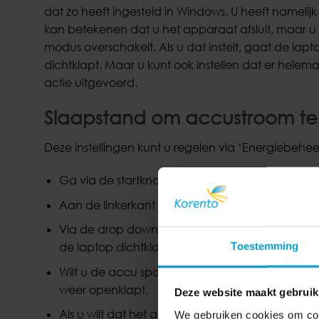
dat zo heeft ingesteld in Windows. U heeft namelij
kan betekenen dat u het apparaat afsluit, maar 
modus overschakelt. Als u dat instelt, gaat de lap
dichtklapt. Maar u kunt ook instellen dat er helema
actie uitgevoerd.
Slaapstand om accustroom te
Deze instellingen kunt u regelen via ‘Energiebehe
Ga via de startknop in Windows naar het ‘Conf
Aan de linkerkant van het menu dat verschijnt, k
Via de drop downmenu’s naast ‘Actie als ik het d
Toestemming
de laptop dichtklapt.
Wilt u de accu sparen, selecteer dan ‘Slaapstan
weer openklapt.
Deze website maakt gebruik
Als u wilt dat het apparaat niet in de slaapstan
We gebruiken cookies om cont