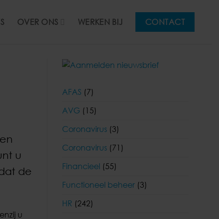
S
OVER ONS
WERKEN BIJ
CONTACT
AFAS
(7)
AVG
(15)
Coronavirus
(3)
ren
Coronavirus
(71)
unt u
Financieel
(55)
dat de
Functioneel beheer
(3)
HR
(242)
nzij u