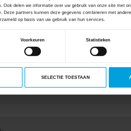
room’ voor ‘Geen actie ondernemen’.
. Ook delen we informatie over uw gebruik van onze site met on
e. Deze partners kunnen deze gegevens combineren met andere i
e bewaren.
erzameld op basis van uw gebruik van hun services.
Voorkeuren
Statistieken
n van
Let op juiste toepassing taxatiewi
SELECTIE TOESTAAN
: