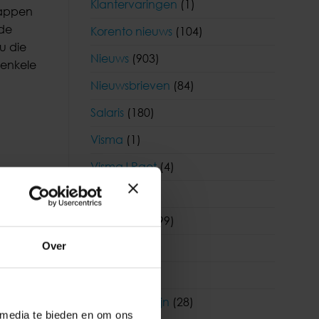
Klantervaringen
(1)
klappen
nde
Korento nieuws
(104)
u die
Nieuws
(903)
 enkele
Nieuwsbrieven
(84)
Salaris
(180)
Visma
(1)
Visma|Raet
(4)
WAB
(19)
n’;
Wetgeving
(99)
ren als u
Over
WKR
(7)
laptop
Youforce
(6)
Zorg en welzijn
(28)
p
 media te bieden en om ons