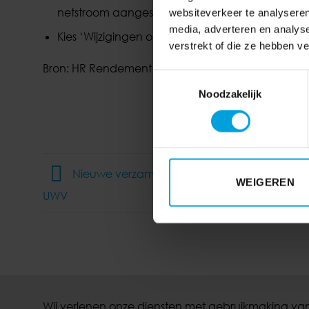
netstroom aangesloten is, kiest u onder ‘Netst
websiteverkeer te analyseren
media, adverteren en analys
Kies ‘Wijzigingen opslaan’ om de instellingen t
verstrekt of die ze hebben v
Bron: HR Rendement
Toestemmingsselectie
Noodzakelijk
Nieuwe verzamelspecificatie van uitkeringe
WEIGEREN
UWV
Wij verlenen onze diensten met gebruikmaking van