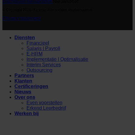
Inschrijven nieuwsbrief
Nieuwsbrief
© Copyright 2026. Korento. Alle rechten voorbehouden
Privacy statement
Diensten
Financieel
Salaris | Payroll
E-HRM
Implementatie | Optimalisatie
Interim Services
Outsourcing
Partners
Klanten
Certificeringen
Nieuws
Over ons
Even voorstellen
Erkend Leerbedrijf
Werken bij