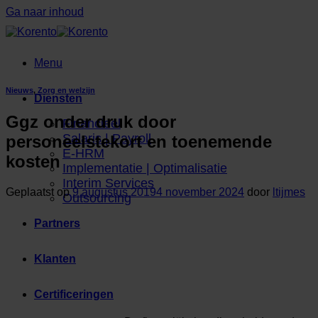
Ga naar inhoud
Menu
Nieuws
,
Zorg en welzijn
Diensten
Ggz onder druk door
Financieel
Salaris | Payroll
personeelstekort en toenemende
E-HRM
kosten
Implementatie | Optimalisatie
Interim Services
Geplaatst op
9 augustus 2019
4 november 2024
door
ltijmes
Outsourcing
Partners
Klanten
Certificeringen