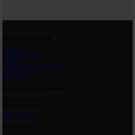
Dit bieden wij aan
Financieel
Salaris | Payroll
E-HRM
Implementatie | Optimalisatie
Interim Services
Outsourcing
Zo kun je ons bereiken
Westervoortsedijk 50
6827 AT Arnhem
026 - 389 89 00
KVK 09136036