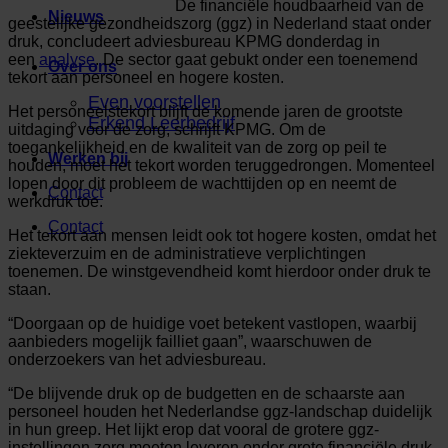
De financiële houdbaarheid van de
Nieuws
geestelijke gezondheidszorg (ggz) in Nederland staat onder
druk, concludeert adviesbureau KPMG donderdag in
een
analyse
. De sector gaat gebukt onder een toenemend
Over ons
tekort aan personeel en hogere kosten.
Even voorstellen
Het personeelstekort blijft de komende jaren de grootste
Erkend Leerbedrijf
uitdaging voor de zorg, schrijft KPMG. Om de
toegankelijkheid en de kwaliteit van de zorg op peil te
Werken bij
houden, moet het tekort worden teruggedrongen. Momenteel
lopen door dit probleem de wachttijden op en neemt de
Contact
werkdruk toe.
Contact
Het tekort aan mensen leidt ook tot hogere kosten, omdat het
ziekteverzuim en de administratieve verplichtingen
toenemen. De winstgevendheid komt hierdoor onder druk te
staan.
“Doorgaan op de huidige voet betekent vastlopen, waarbij
aanbieders mogelijk failliet gaan”, waarschuwen de
onderzoekers van het adviesbureau.
“De blijvende druk op de budgetten en de schaarste aan
personeel houden het Nederlandse ggz-landschap duidelijk
in hun greep. Het lijkt erop dat vooral de grotere ggz-
instellingen zorg moeten leveren onder grote financiële druk.