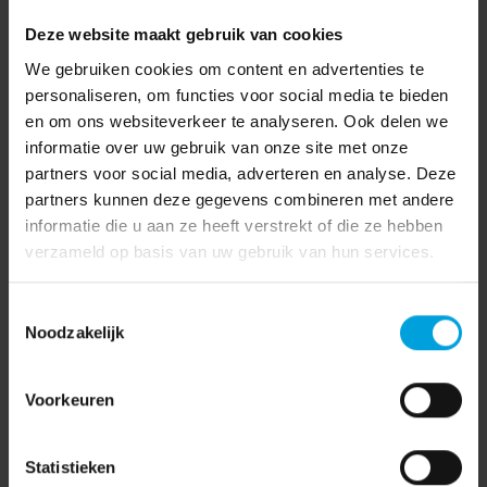
Deze website maakt gebruik van cookies
Vitaal naar huis na de
Hoge Raad: gratis gezonde
We gebruiken cookies om content en advertenties te
klantendag van Korento
lunch onbelast te verstrekken
personaliseren, om functies voor social media te bieden
en om ons websiteverkeer te analyseren. Ook delen we
informatie over uw gebruik van onze site met onze
partners voor social media, adverteren en analyse. Deze
partners kunnen deze gegevens combineren met andere
informatie die u aan ze heeft verstrekt of die ze hebben
AFAS
(7)
verzameld op basis van uw gebruik van hun services.
AVG
(15)
Toestemmingsselectie
Coronavirus
(3)
Noodzakelijk
Coronavirus
(71)
Voorkeuren
Financieel
(55)
Functioneel beheer
(3)
Statistieken