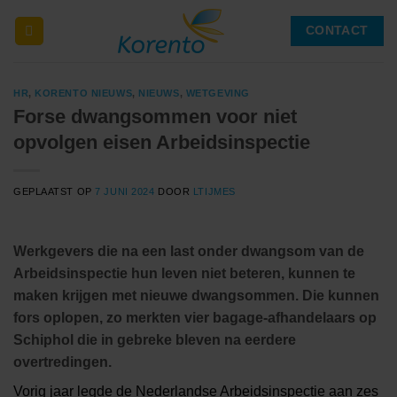
Ga
CONTACT
naar
inhoud
HR
,
KORENTO NIEUWS
,
NIEUWS
,
WETGEVING
Forse dwangsommen voor niet
opvolgen eisen Arbeidsinspectie
GEPLAATST OP
7 JUNI 2024
DOOR
LTIJMES
Werkgevers die na een last onder dwangsom van de
Arbeidsinspectie hun leven niet beteren, kunnen te
maken krijgen met nieuwe dwangsommen. Die kunnen
fors oplopen, zo merkten vier bagage-afhandelaars op
Schiphol die in gebreke bleven na eerdere
overtredingen.
Vorig jaar legde de Nederlandse Arbeidsinspectie aan zes