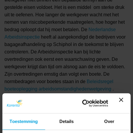
gestelde eisen voldoet. Het is een middel om sterke druk
uit te oefenen. Hoe langer de werkgever wacht met het
nemen van risicobeperkende maatregelen, hoe hoger het
bedrag oploopt dat hij moet betalen. De
Nederlandse
Arbeidsinspectie
heeft al aangekondigd de bedrijven voor
bagageafhandeling op Schiphol in de toekomst te blijven
controleren. De Arbeidsinspectie kan bij lichte
overtredingen ook eerst een waarschuwing geven. De
werkgever krijgt dan tijd om alsnog aan de eis te voldoen.
Zijn overtredingen ernstig dan volgt een boete. De
normbedragen voor boetes staan in de
Beleidsregel
boeteoplegging arbeidsomstandighedenwetgeving
.
BRON:
RENDEMENT.NL
Toestemming
Details
Over