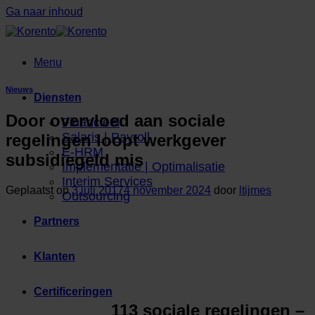
Ga naar inhoud
Menu
Nieuws
Diensten
Door overvloed aan sociale
Financieel
Salaris | Payroll
regelingen loopt werkgever
E-HRM
subsidiegeld mis
Implementatie | Optimalisatie
Interim Services
Geplaatst op
3 juli 2017
4 november 2024
door
ltijmes
Outsourcing
Partners
Klanten
Certificeringen
113 sociale regelingen –