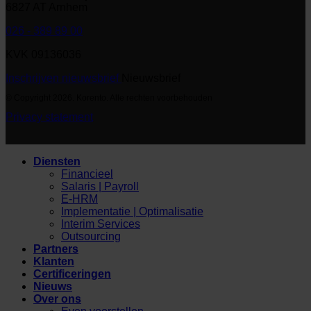
6827 AT Arnhem
026 - 389 89 00
KVK 09136036
Inschrijven nieuwsbrief
Nieuwsbrief
© Copyright 2026. Korento. Alle rechten voorbehouden
Privacy statement
Diensten
Financieel
Salaris | Payroll
E-HRM
Implementatie | Optimalisatie
Interim Services
Outsourcing
Partners
Klanten
Certificeringen
Nieuws
Over ons