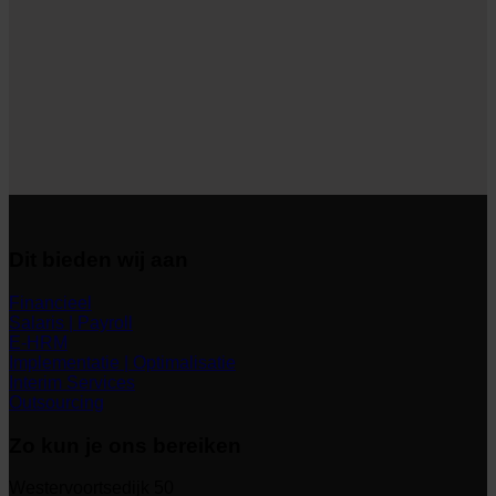
Dit bieden wij aan
Financieel
Salaris | Payroll
E-HRM
Implementatie | Optimalisatie
Interim Services
Outsourcing
Zo kun je ons bereiken
Westervoortsedijk 50