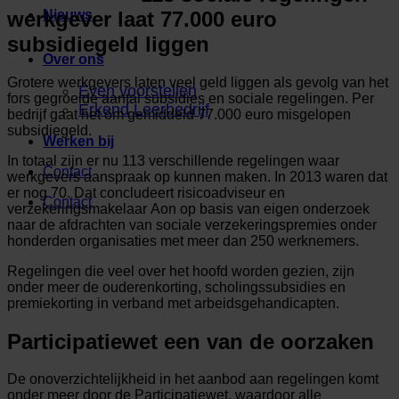
werkgever laat 77.000 euro
Nieuws
subsidiegeld liggen
Over ons
Grotere werkgevers laten veel geld liggen als gevolg van het
Even voorstellen
fors gegroeide aantal subsidies en sociale regelingen. Per
Erkend Leerbedrijf
bedrijf gaat het om gemiddeld 77.000 euro misgelopen
subsidiegeld.
Werken bij
In totaal zijn er nu 113 verschillende regelingen waar
Contact
werkgevers aanspraak op kunnen maken. In 2013 waren dat
er nog 70. Dat concludeert risicoadviseur en
Contact
verzekeringsmakelaar Aon op basis van eigen onderzoek
naar de afdrachten van sociale verzekeringspremies onder
honderden organisaties met meer dan 250 werknemers.
Regelingen die veel over het hoofd worden gezien, zijn
onder meer de ouderenkorting, scholingssubsidies en
premiekorting in verband met arbeidsgehandicapten.
Participatiewet een van de oorzaken
De onoverzichtelijkheid in het aanbod aan regelingen komt
onder meer door de Participatiewet, waardoor alle