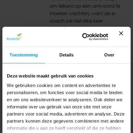
om telkens op een antwoord te
moeten wachten, want de e-
coach zal niet elke keer
direct feedback kunnen geven.
Bron: Rendement
Toestemming
Details
Over
Deze website maakt gebruik van cookies
We gebruiken cookies om content en advertenties te
personaliseren, om functies voor social media te bieden
Werknemers kunnen boete
Goed beleid over balans
en om ons websiteverkeer te analyseren. Ook delen we
opgelegd krijgen bij
tussen werk en privé is
informatie over uw gebruik van onze site met onze
onveilig gedrag
belangrijk
partners voor social media, adverteren en analyse. Deze
partners kunnen deze gegevens combineren met andere
informatie die u aan ze heeft verstrekt of die ze hebben