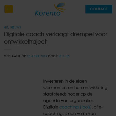
Ga
CONTACT
naar
inhoud
HR
,
NIEUWS
Digitale coach verlaagt drempel voor
ontwikkeltraject
GEPLAATST OP
25 APRIL 2019
DOOR
LTIJMES
Investeren in de eigen
werknemers en hun ontwikkeling
staat steeds hoger op de
agenda van organisaties.
Digitale
coaching (tools)
, of e-
coaching, is een vorm van