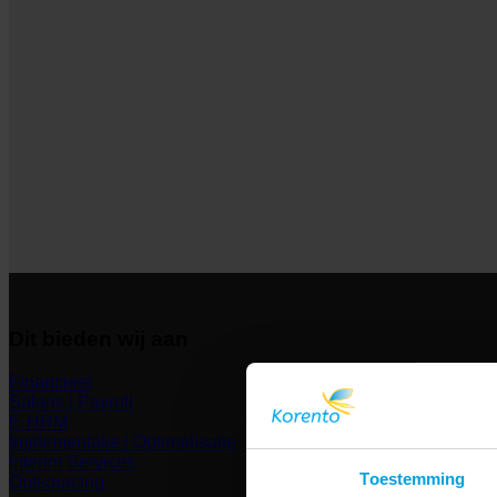
Dit bieden wij aan
Financieel
Salaris | Payroll
E-HRM
Implementatie | Optimalisatie
Interim Services
Toestemming
Outsourcing