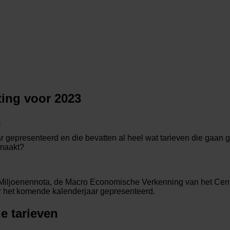
ting voor 2023
s
r gepresenteerd en die bevatten al heel wat tarieven die gaan
emaakt?
 Miljoenennota, de Macro Economische Verkenning van het Cent
or het komende kalenderjaar gepresenteerd.
e tarieven