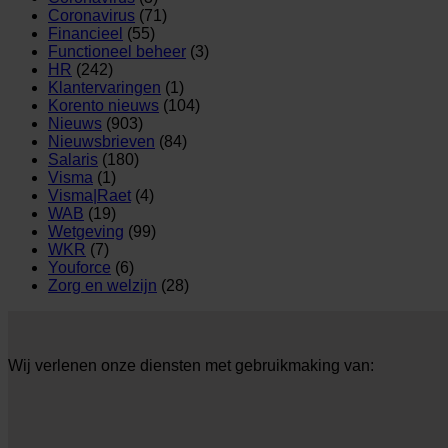
Coronavirus
(71)
Financieel
(55)
Functioneel beheer
(3)
HR
(242)
Klantervaringen
(1)
Korento nieuws
(104)
Nieuws
(903)
Nieuwsbrieven
(84)
Salaris
(180)
Visma
(1)
Visma|Raet
(4)
WAB
(19)
Wetgeving
(99)
WKR
(7)
Youforce
(6)
Zorg en welzijn
(28)
Wij verlenen onze diensten met gebruikmaking van: