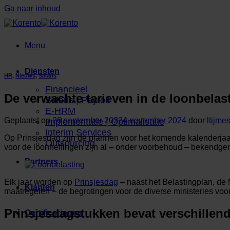
Ga naar inhoud
Menu
Diensten
HR
,
Nieuws
,
Salaris
Financieel
De verwachte tarieven in de loonbelas
Salaris | Payroll
E-HRM
Geplaatst op
26 september 2022
4 november 2024
door
ltijme
Implementatie | Optimalisatie
Interim Services
Op Prinsjesdag zijn de plannen voor het komende kalenderjaa
Outsourcing
voor de loonheffingen zijn al – onder voorbehoud – bekendg
Partners
Elk jaar worden op
Prinsjesdag
– naast het Belastingplan, de
Klanten
maatregelen – de begrotingen voor de diverse ministeries vo
Prinsjesdagstukken bevat verschillend
Certificeringen