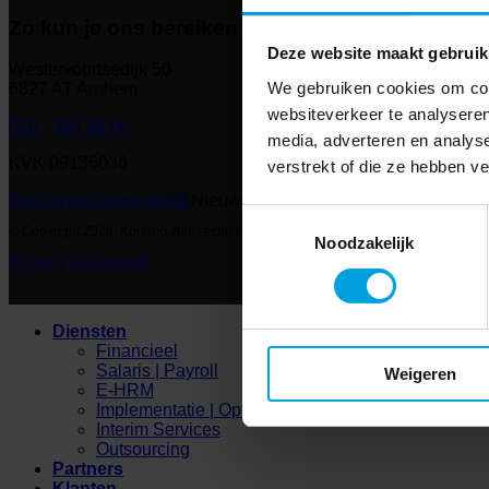
Zo kun je ons bereiken
Deze website maakt gebruik
Westervoortsedijk 50
We gebruiken cookies om cont
6827 AT Arnhem
websiteverkeer te analyseren
026 - 389 89 00
media, adverteren en analys
KVK 09136036
verstrekt of die ze hebben v
Inschrijven nieuwsbrief
Nieuwsbrief
Toestemmingsselectie
© Copyright 2026. Korento. Alle rechten voorbehouden
Noodzakelijk
Privacy statement
Diensten
Financieel
Salaris | Payroll
Weigeren
E-HRM
Implementatie | Optimalisatie
Interim Services
Outsourcing
Partners
Klanten