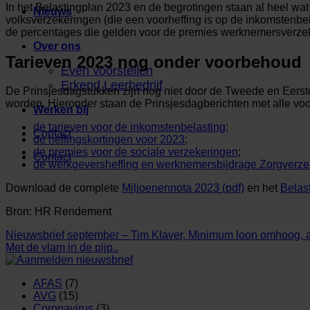
In het Belastingplan 2023 en de begrotingen staan al heel wat
Nieuws
volksverzekeringen (die een voorheffing is op de inkomstenbel
de percentages die gelden voor de premies werknemersverze
Over ons
Tarieven 2023 nog onder voorbehoud
Even voorstellen
Erkend Leerbedrijf
De Prinsjesdagstukken zijn nog niet door de Tweede en Eers
worden. Hieronder staan de Prinsjesdagberichten met alle voor
Werken bij
de tarieven voor de inkomstenbelasting
;
Contact
de heffingskortingen voor 2023
;
de premies voor de sociale verzekeringen
;
Contact
de werkgeversheffing en werknemersbijdrage Zorgverze
Download de complete
Miljoenennota 2023 (pdf)
en het
Belas
Bron: HR Rendement
Nieuwsbrief september – Tim Klaver, Minimum loon omhoog, ar
Met de vlam in de pijp..
AFAS
(7)
AVG
(15)
Coronavirus
(3)