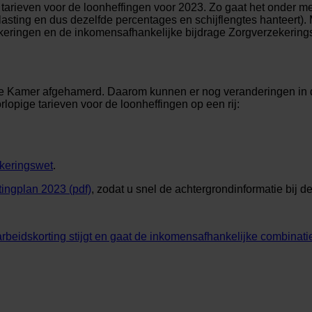
 tarieven voor de loonheffingen voor 2023. Zo gaat het onder m
asting en dus dezelfde percentages en schijflengtes hanteert).
keringen en de inkomensafhankelijke bijdrage Zorgverzekerin
te Kamer afgehamerd. Daarom kunnen er nog veranderingen in de
lopige tarieven voor de loonheffingen op een rij:
keringswet
.
tingplan 2023 (pdf)
, zodat u snel de achtergrondinformatie bij d
beidskorting stijgt en gaat de inkomensafhankelijke combinati