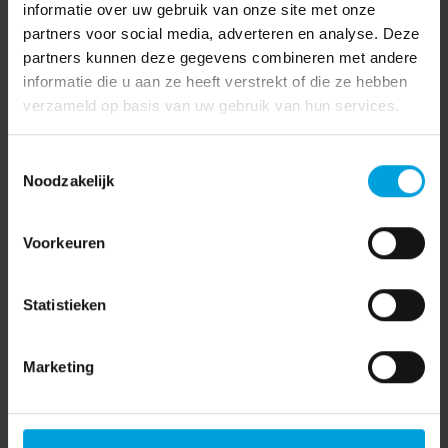
informatie over uw gebruik van onze site met onze
partners voor social media, adverteren en analyse. Deze
partners kunnen deze gegevens combineren met andere
informatie die u aan ze heeft verstrekt of die ze hebben
verzameld op basis van uw gebruik van hun services.
Maak bezwaar tegen uw
Nieuwe VAR: 2
betaalverzuimboete
aandachtspunten
Toestemmingsselectie
Noodzakelijk
Voorkeuren
Statistieken
Marketing