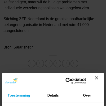
zelfstandigen, maar wil de huidige problemen met
individuele verzekeringspolissen wel opgelost zien.
Stichting ZZP Nederland is de grootste onafhankelijke
belangenorganisatie in Nederland met ruim 41.000
aangeslotenen.
Bron: Salarisnet.nl
Tevreden klant: Dräger
Meer hypotheekruimte voor
Nederland over Korento
tweeverdieners
Toestemming
Details
Over