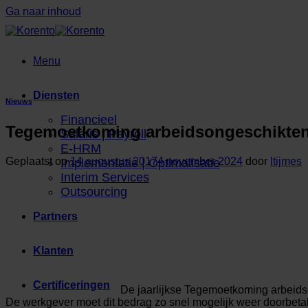
Ga naar inhoud
Menu
Diensten
Nieuws
Financieel
Tegemoetkoming arbeidsongeschikten
Salaris | Payroll
E-HRM
Geplaatst op
14 augustus 2017
4 november 2024
door
ltijmes
Implementatie | Optimalisatie
Interim Services
Outsourcing
Partners
Klanten
Certificeringen
De jaarlijkse Tegemoetkoming arbeidso
De werkgever moet dit bedrag zo snel mogelijk weer doorbet