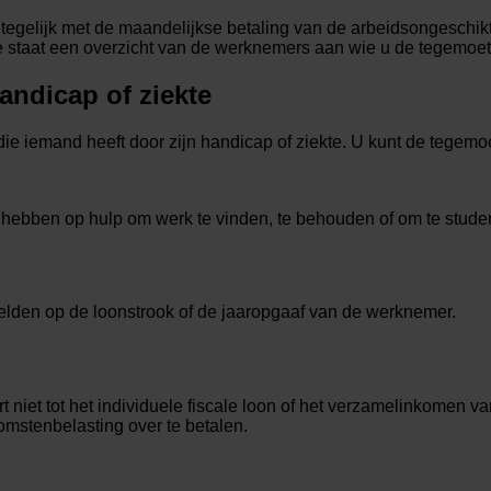
gelijk met de maandelijkse betaling van de arbeidsongeschikthe
ge staat een overzicht van de werknemers aan wie u de tegemoe
andicap of ziekte
ie iemand heeft door zijn handicap of ziekte. U kunt de tegem
ht hebben op hulp om werk te vinden, te behouden of om te stude
elden op de loonstrook of de jaaropgaaf van de werknemer.
 niet tot het individuele fiscale loon of het verzamelinkomen v
omstenbelasting over te betalen.