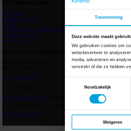
Dit bieden wij aan
Financieel
Toestemming
Salaris | Payroll
E-HRM
Implementatie | Optimalisatie
Interim Services
Deze website maakt gebruik
Outsourcing
We gebruiken cookies om cont
Zo kun je ons bereiken
websiteverkeer te analyseren
media, adverteren en analys
Westervoortsedijk 50
verstrekt of die ze hebben v
6827 AT Arnhem
026 - 389 89 00
Toestemmingsselectie
Noodzakelijk
KVK 09136036
Inschrijven nieuwsbrief
Nieuwsbrief
© Copyright 2026. Korento. Alle rechten voorbehouden
Privacy statement
Weigeren