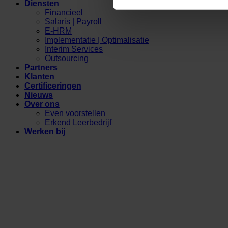
Diensten
Financieel
Salaris | Payroll
E-HRM
Implementatie | Optimalisatie
Interim Services
Outsourcing
Partners
Klanten
Certificeringen
Nieuws
Over ons
Even voorstellen
Erkend Leerbedrijf
Werken bij