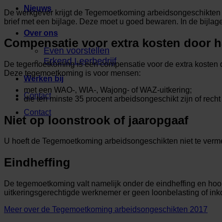
Nieuws
De werkgever krijgt de Tegemoetkoming arbeidsongeschikten te
brief met een bijlage. Deze moet u goed bewaren. In de bijla
Over ons
Compensatie voor extra kosten door h
Even voorstellen
Erkend Leerbedrijf
De tegemoetkoming is een compensatie voor de extra kosten d
Deze tegemoetkoming is voor mensen:
Werken bij
met een WAO-, WIA-, Wajong- of WAZ-uitkering;
Contact
die ten minste 35 procent arbeidsongeschikt zijn of rec
Contact
Niet op loonstrook of jaaropgaaf
U hoeft de Tegemoetkoming arbeidsongeschikten niet te verm
Eindheffing
De tegemoetkoming valt namelijk onder de eindheffing en hoort
uitkeringsgerechtigde werknemer er geen loonbelasting of ink
Meer over de Tegemoetkoming arbeidsongeschikten 2017