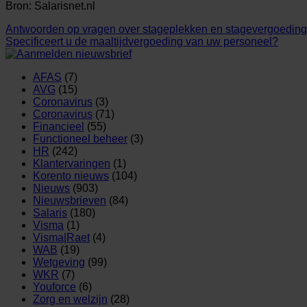
Bron: Salarisnet.nl
Antwoorden op vragen over stageplekken en stagevergoedin
Specificeert u de maaltijdvergoeding van uw personeel?
AFAS
(7)
AVG
(15)
Coronavirus
(3)
Coronavirus
(71)
Financieel
(55)
Functioneel beheer
(3)
HR
(242)
Klantervaringen
(1)
Korento nieuws
(104)
Nieuws
(903)
Nieuwsbrieven
(84)
Salaris
(180)
Visma
(1)
Visma|Raet
(4)
WAB
(19)
Wetgeving
(99)
WKR
(7)
Youforce
(6)
Zorg en welzijn
(28)