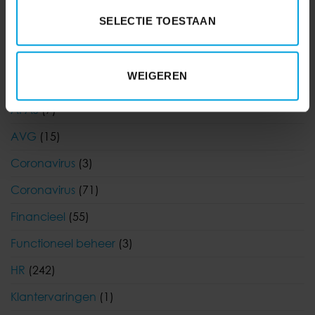
SELECTIE TOESTAAN
WEIGEREN
AFAS
(7)
AVG
(15)
Coronavirus
(3)
Coronavirus
(71)
Financieel
(55)
Functioneel beheer
(3)
HR
(242)
Klantervaringen
(1)