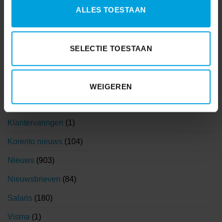
AVG
(15)
ALLES TOESTAAN
Coronavirus
(3)
Coronavirus
(71)
SELECTIE TOESTAAN
Financieel
(55)
Functioneel beheer
(3)
WEIGEREN
HR
(242)
Klantervaringen
(1)
Korento nieuws
(104)
Nieuws
(903)
Nieuwsbrieven
(84)
Salaris
(180)
Visma
(1)