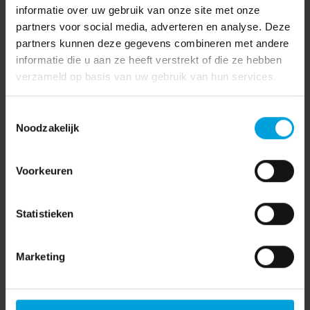
dagloon. Het adoptie- en pleegzorgverlof wordt met twee
informatie over uw gebruik van onze site met onze
weken uitgebreid. Het wetsvoorstel waarin dit wordt
partners voor social media, adverteren en analyse. Deze
geregeld is momenteel in voorbereiding.
partners kunnen deze gegevens combineren met andere
informatie die u aan ze heeft verstrekt of die ze hebben
Bron:
SalarisNet
verzameld op basis van uw gebruik van hun services.
Toestemmingsselectie
Noodzakelijk
Voorkeuren
Tellen studie-uren mee voor
“Kan ik mijn auto van de
het urencriterium?
zaak naar privé halen?”
Statistieken
Marketing
AFAS
(7)