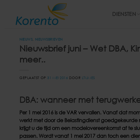
Ga
naar
DIENSTEN
inhoud
NIEUWS
,
NIEUWSBRIEVEN
Nieuwsbrief juni – Wet DBA, 
meer..
GEPLAATST OP
31 MEI 2016
DOOR
LTIJMES
DBA: wanneer met terugwerke
Per 1 mei 2016 is de VAR vervallen. Vanaf dat mome
werkt met door de Belastingdienst goedgekeurde 
krijgt u de tijd om een modelovereenkomst af te
passen. Wordt vanaf 1 mei 2017 dan toch een diens