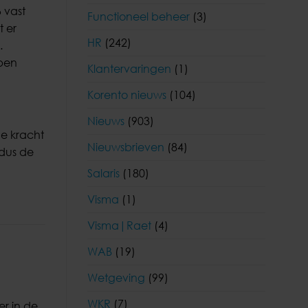
 vast
Functioneel beheer
(3)
t er
HR
(242)
.
bben
Klantervaringen
(1)
Korento nieuws
(104)
Nieuws
(903)
de kracht
Nieuwsbrieven
(84)
ldus de
Salaris
(180)
Visma
(1)
Visma|Raet
(4)
WAB
(19)
Wetgeving
(99)
WKR
(7)
r in de