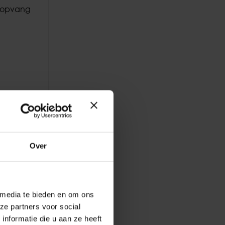
e opvang
ij
 een
Over
ste
ten van
 media te bieden en om ons
ze partners voor social
nformatie die u aan ze heeft