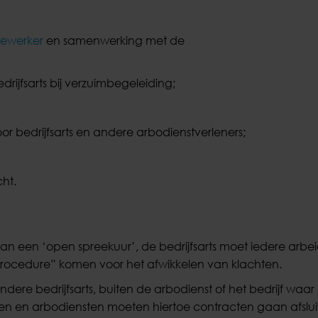
ewerker
en samenwerking met de
rijfsarts bij verzuimbegeleiding;
or bedrijfsarts en andere arbodienstverleners;
ht.
van een ‘open spreekuur’, de bedrijfsarts moet iedere arbe
ocedure” komen voor het afwikkelen van klachten.
dere bedrijfsarts, buiten de arbodienst of het bedrijf waar
artsen en arbodiensten moeten hiertoe contracten gaan afslu