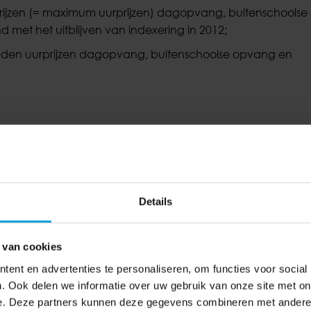
ijzen (= maximum uurprijzen) dagopvang, buitenschools
met het uitblijven van indexering in 2012;
oeden uurprijzen dagopvang, buitenschoolse opvang en
aanden behouden van het recht op kinderopvangtoeslag b
rden verhoogd met 2 procentpunt. Dit betekent dat ouders
Details
erste kind.
 van cookies
t hebben op de maximale toeslagpercentages, stijgt de eer
 laagste inkomens krijgen daarmee 94 procent van de kos
ent en advertenties te personaliseren, om functies voor social
. Ook delen we informatie over uw gebruik van onze site met on
e. Deze partners kunnen deze gegevens combineren met andere i