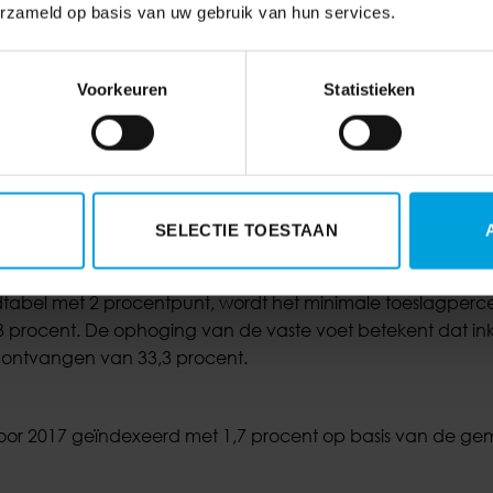
s met 1 procentpunt is lager dan de generieke verhogin
erzameld op basis van uw gebruik van hun services.
tgangspunt van de kinderopvangtoeslag is dat alle ouders
Voorkeuren
Statistieken
 voor de kosten van kinderopvang voor het eerste kind ac
in de tweede kindtabel de toeslagpercentages voor de laag
ocent. Zo wordt tegemoet gekomen aan de beperktere stij
 wordt vastgehouden aan de systematiek dat de tweede ki
ndtabel.
SELECTIE TOESTAAN
dtabel met 2 procentpunt, wordt het minimale toeslagperc
,3 procent. De ophoging van de vaste voet betekent dat i
 ontvangen van 33,3 procent.
voor 2017 geïndexeerd met 1,7 procent op basis van de g