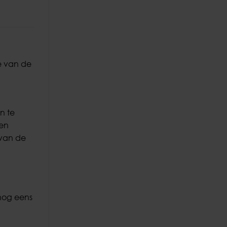
e van de
n te
 en
 van de
 nog eens