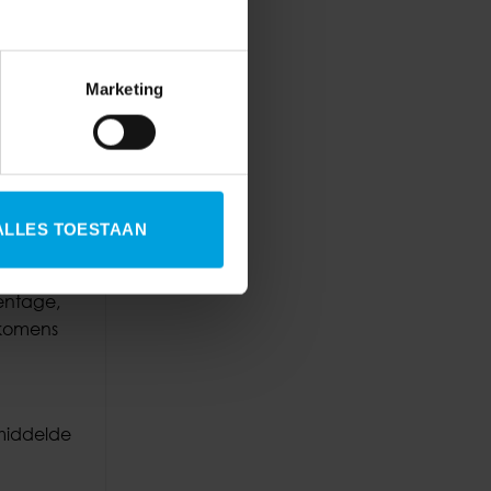
g van de
 een
Marketing
ht de
ste
ging van
ndtabel
ALLES TOESTAAN
entage,
nkomens
emiddelde