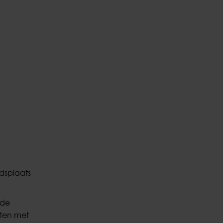
idsplaats
 de
iten met