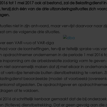
016 tot 1 mei 2017 ook al bestond, zal de Belastingdienst i
enzij zich één van de drie uitzonderingssituaties zich voord
ragen.
ituaties niet in zijn antwoord, maar verwijst daarvoor naar zi
aat om de volgende drie situaties.
over een VAR-wuo of VAR-dga
d voor de loonheffingen, terwijl er feitelijk sprake was va
 en opdrachtnemer ondernemen in de periode 1 mei 2016 to
e inspanning om de arbeidsrelatie zodanig vorm te geven 
en niet aannemelijk maken dat zij met elkaar in onderhand
 werkwijze teneinde buiten dienstbetrekking te werken. Zi
astingdienst beoordeelde (model- of voorbeeld-)overeenk
komst afgesloten. De opdrachtgever en opdrachtnemer
e dragen of te voldoen.
i 2016 al schriftelijk kenbaar gemaakt dat de bij onderzoek
een (fictieve) dienstbetrekking. Dat er geen gevolg aan die 