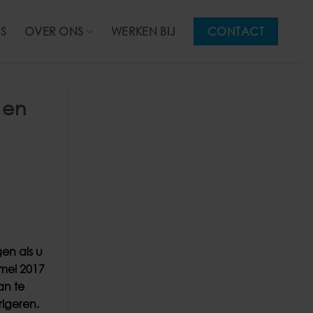
S
OVER ONS
WERKEN BIJ
CONTACT
 en
en als u
mei 2017
an te
rigeren.