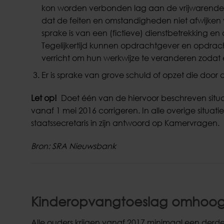
kon worden verbonden lag aan de vrijwarende w
dat de feiten en omstandigheden niet afwijken v
sprake is van een (fictieve) dienstbetrekking 
Tegelijkertijd kunnen opdrachtgever en opdra
verricht om hun werkwijze te veranderen zodat 
Er is sprake van grove schuld of opzet die doo
Let op!
Doet één van de hiervoor beschreven situa
vanaf 1 mei 2016 corrigeren. In alle overige situati
staatssecretaris in zijn antwoord op Kamervragen.
Bron: SRA Nieuwsbank
Kinderopvangtoeslag omhoog
Alle ouders krijgen vanaf 2017 minimaal een der