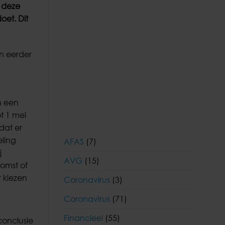
n deze
oet. Dit
jn eerder
n een
t 1 mei
dat er
eling
AFAS
(7)
j
AVG
(15)
omst of
 kiezen
Coronavirus
(3)
Coronavirus
(71)
Financieel
(55)
conclusie