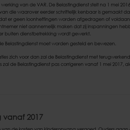
erking van de VAR. De Belastingdienst stelt na 1 mei 2016
an die waarover eerder schriftelijk kenbaar is gemaakt da
en dat er geen loonheffingen worden afgedragen of voldaan
chtnemer niet aannemelijk maken dat zij inspanningen he
er buiten dienstbetrekking wordt gewerkt.
r de Belastingdienst moet worden gesteld en bewezen.
ties zich voor dan zal de Belastingdienst met terugwerken
es zal de Belastingdienst pas corrigeren vanaf 1 mei 2017, a
 vanaf 2017
de van de kosten van kinderopvang vergoed. Ouders gaan e