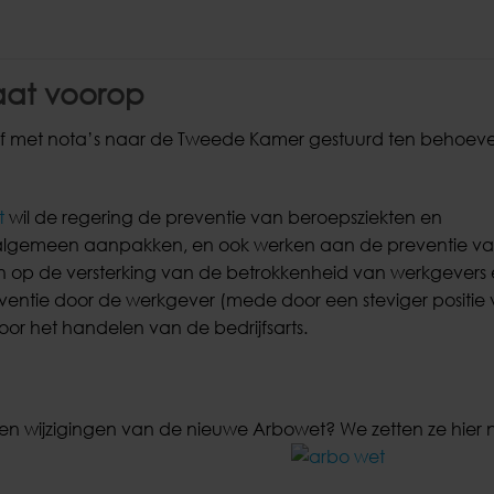
aat voorop
rief met nota’s naar de Tweede Kamer gestuurd ten behoev
t
wil de regering de preventie van beroepsziekten en
 algemeen aanpakken, en ook werken aan de preventie va
n op de versterking van de betrokkenheid van werkgevers
eventie door de werkgever (mede door een steviger positie
 het handelen van de bedrijfsarts.
en en wijzigingen van de nieuwe Arbowet? We zetten ze hier