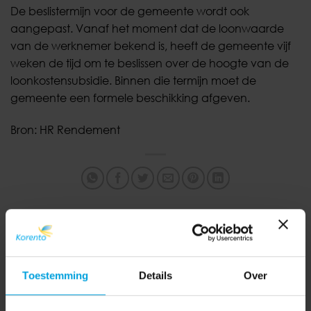
De beslistermijn voor de gemeente wordt ook
aangepast. Vanaf het moment dat de loonwaarde
van de werknemer bekend is, heeft de gemeente vijf
weken de tijd om te beslissen over de hoogte van de
loonkostensubsidie. Binnen die termijn moet de
gemeente een formele beschikking afgeven.
Bron: HR Rendement
Vergeet bij ziekte
Wie zoet is krijgt lekkers..
reiskostenvergoeding niet!
Toestemming
Details
Over