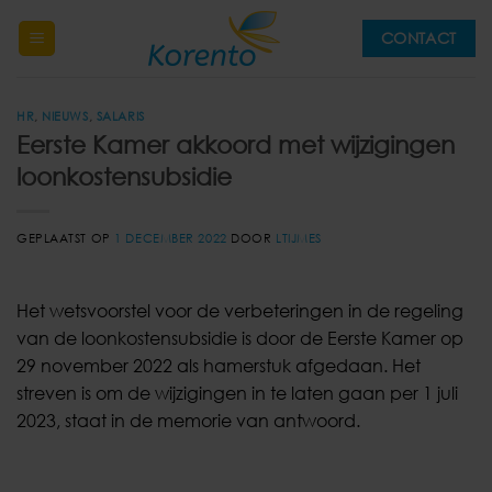
Ga
CONTACT
naar
inhoud
HR
,
NIEUWS
,
SALARIS
Eerste Kamer akkoord met wijzigingen
loonkostensubsidie
GEPLAATST OP
1 DECEMBER 2022
DOOR
LTIJMES
Het wetsvoorstel voor de verbeteringen in de regeling
van de loonkostensubsidie is door de Eerste Kamer op
29 november 2022 als hamerstuk afgedaan. Het
streven is om de wijzigingen in te laten gaan per 1 juli
2023, staat in de memorie van antwoord.