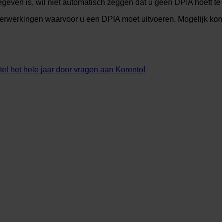
ven is, wil niet automatisch zeggen dat u geen DPIA hoeft te 
verwerkingen waarvoor u een DPIA moet uitvoeren. Mogelijk komt
 het hele jaar door vragen aan Korento!