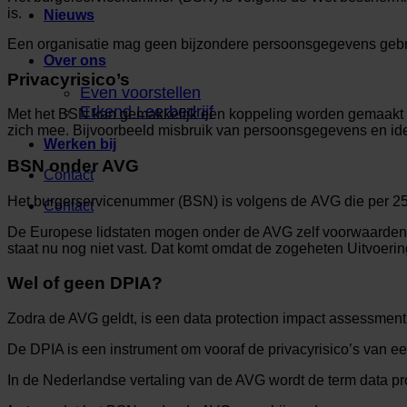
is.
Nieuws
Een organisatie mag geen bijzondere persoonsgegevens gebruik
Over ons
Privacyrisico’s
Even voorstellen
Erkend Leerbedrijf
Met het BSN kan gemakkelijk een koppeling worden gemaakt tu
zich mee. Bijvoorbeeld misbruik van persoonsgegevens en iden
Werken bij
BSN onder AVG
Contact
Het burgerservicenummer (BSN) is volgens de AVG die per 25 
Contact
De Europese lidstaten mogen onder de AVG zelf voorwaarden s
staat nu nog niet vast. Dat komt omdat de zogeheten Uitvoering
Wel of geen DPIA?
Zodra de AVG geldt, is een data protection impact assessment
De DPIA is een instrument om vooraf de privacyrisico’s van e
In de Nederlandse vertaling van de AVG wordt de term data 