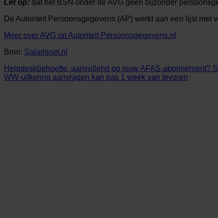
Let op:
dat het BSN onder de AVG geen bijzonder persoonsgege
De Autoriteit Persoonsgegevens (AP) werkt aan een lijst met 
Meer over AVG op Autoriteit Persoonsgegevens.nl
Bron:
Salarisnet.nl
Helpdeskbehoefte, aanvullend op jouw AFAS-abonnement? Stel
WW-uitkering aanvragen kan pas 1 week van tevoren