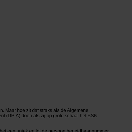
. Maar hoe zit dat straks als de Algemene
t (DPIA) doen als zij op grote schaal het BSN
et een uniek en tot de persoon herleidbaar nummer