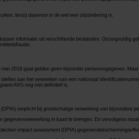
en, tenzij daarvoor in de wet een uitzondering is.
ssen informatie uit verschillende bestanden. Onzorgvuldig geb
titeitsfraude.
mei 2018 gaat gelden geen bijzonder persoonsgegeven. Maar er
tellen aan het verwerken van een nationaal identificatienumm
swet AVG nog niet definitief is.
 (DPIA) verplicht bij grootschalige verwerking van bijzondere
en gegevensverwerking in kaart te brengen. En vervolgens maat
protection impact assessment (DPIA) gegevensbeschermingseff