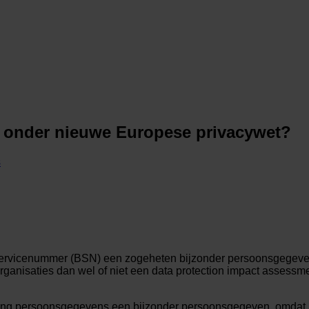
n onder nieuwe Europese privacywet?
s
rservicenummer (BSN) een zogeheten bijzonder persoonsgegeven
nisaties dan wel of niet een data protection impact assessmen
ng persoonsgegevens een bijzonder persoonsgegeven, omdat h