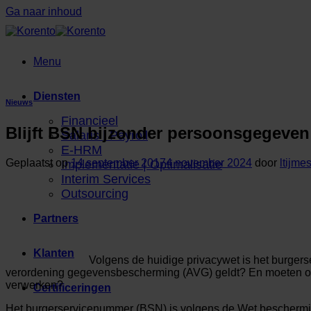
Ga naar inhoud
Menu
Diensten
Nieuws
Financieel
Blijft BSN bijzonder persoonsgegeve
Salaris | Payroll
E-HRM
Geplaatst op
14 september 2017
4 november 2024
door
ltijme
Implementatie | Optimalisatie
Interim Services
Outsourcing
Partners
Klanten
Volgens de huidige privacywet is het burge
verordening gegevensbescherming (AVG) geldt? En moeten orga
verwerken?
Certificeringen
Het burgerservicenummer (BSN) is volgens de Wet beschermi