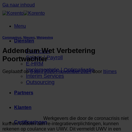
Ga naar inhoud
Menu
Coronavirus
,
Nieuws
,
Wetgeving
Diensten
Addendum Wet Verbetering
Financieel
Salaris | Payroll
Poortwachter
E-HRM
Implementatie | Optimalisatie
Geplaatst op
6 april 2020
4 november 2024
door
ltijmes
Interim Services
Outsourcing
Partners
Klanten
Werkgevers die door de coronacrisis niet
Certificeringen
kunnen voldoen aan re-integratieverplichtingen, kunnen
rekenen op coulance van UWV. Dit vermeldt UWV in een