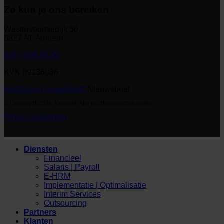
Zo kun je ons bereiken
Westervoortsedijk 50
6827 AT Arnhem
026 - 389 89 00
KVK 09136036
Inschrijven nieuwsbrief
Nieuwsbrief
© Copyright 2026. Korento. Alle rechten voorbehouden
Privacy statement
Diensten
Financieel
Salaris | Payroll
E-HRM
Implementatie | Optimalisatie
Interim Services
Outsourcing
Partners
Klanten