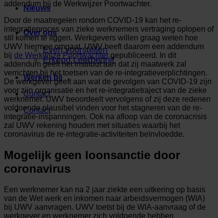
addendum bij de Werkwijzer Poortwachter.
Nieuws
Door de maatregelen rondom COVID-19 kan het re-
integratieproces van zieke werknemers vertraging oplopen of
Over ons
stil komen te liggen. Werkgevers willen graag weten hoe
UWV hiermee omgaat. UWV heeft daarom een addendum
Even voorstellen
bij
de Werkwijze Poortwachter
gepubliceerd. In dit
Erkend Leerbedrijf
addendum geeft het instituut aan dat zij maatwerk zal
verrichten bij het toetsen van de re-integratieverplichtingen.
Werken bij
De werkgever geeft aan wat de gevolgen van COVID-19 zijn
voor zijn organisatie en het re-integratietraject van de zieke
Contact
werknemer. UWV beoordeelt vervolgens of zij deze redenen
voldoende plausibel vinden voor het stagneren van de re-
Contact
integratie-inspanningen. Ook na afloop van de coronacrisis
zal UWV rekening houden met situaties waarbij het
coronavirus de re-integratie-activiteiten beïnvloedde.
Mogelijk geen loonsanctie door
coronavirus
Een werknemer kan na 2 jaar ziekte een uitkering op basis
van de Wet werk en inkomen naar arbeidsvermogen (WIA)
bij UWV aanvragen. UWV toetst bij de WIA-aanvraag of de
werkgever en werknemer zich voldoende hebben