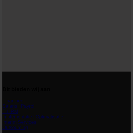
Dit bieden wij aan
Financieel
Salaris | Payroll
E-HRM
Implementatie | Optimalisatie
Interim Services
Outsourcing