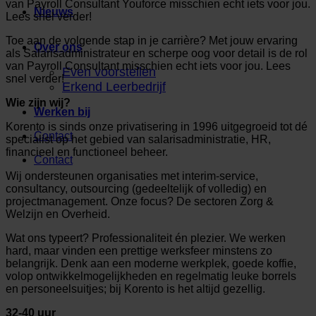
van Payroll Consultant Youforce misschien echt iets voor jou.
Nieuws
Lees snel verder!
Toe aan de volgende stap in je carrière? Met jouw ervaring
Over ons
als Salarisadministrateur en scherpe oog voor detail is de rol
van Payroll Consultant misschien echt iets voor jou. Lees
Even voorstellen
snel verder!
Erkend Leerbedrijf
Wie zijn wij?
Werken bij
Korento is sinds onze privatisering in 1996 uitgegroeid tot dé
Contact
specialist op het gebied van salarisadministratie, HR,
financieel en functioneel beheer.
Contact
Wij ondersteunen organisaties met interim-service,
consultancy, outsourcing (gedeeltelijk of volledig) en
projectmanagement. Onze focus? De sectoren Zorg &
Welzijn en Overheid.
Wat ons typeert? Professionaliteit én plezier. We werken
hard, maar vinden een prettige werksfeer minstens zo
belangrijk. Denk aan een moderne werkplek, goede koffie,
volop ontwikkelmogelijkheden en regelmatig leuke borrels
en personeelsuitjes; bij Korento is het altijd gezellig.
32-40 uur