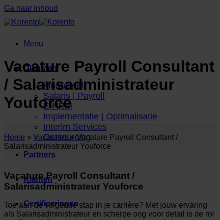
Ga naar inhoud
Menu
Vacature Payroll Consultant
Diensten
/ Salarisadministrateur
Financieel
Salaris | Payroll
Youforce
E-HRM
Implementatie | Optimalisatie
Interim Services
Outsourcing
Home
»
Vacatures
»
Vacature Payroll Consultant /
Salarisadministrateur Youforce
Partners
Vacature Payroll Consultant /
Klanten
Salarisadministrateur Youforce
Certificeringen
Toe aan de volgende stap in je carrière? Met jouw ervaring
als Salarisadministrateur en scherpe oog voor detail is de rol