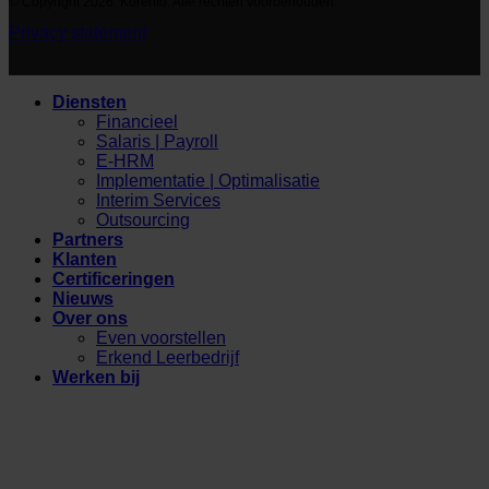
© Copyright 2026. Korento. Alle rechten voorbehouden
Privacy statement
Diensten
Financieel
Salaris | Payroll
E-HRM
Implementatie | Optimalisatie
Interim Services
Outsourcing
Partners
Klanten
Certificeringen
Nieuws
Over ons
Even voorstellen
Erkend Leerbedrijf
Werken bij