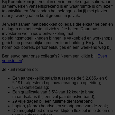
Bij Korento kom je terecht in een informele organisatie waar
samenwerken vanzelfsprekend is en waar ruimte is om jezelf
te ontwikkelen. We vinden het belangrijk dat jij met plezier
naar je werk gaat én kunt groeien in je vak.
Je werkt samen met betrokken collega’s die elkaar helpen en
uitdagen om het beste uit zichzelf te halen. Daarnaast
investeren we in jouw ontwikkeling met
opleidingsmogelijkheden binnen je vakgebied en workshops
gericht op persoonlijke groei en teambuilding. En ja, daar
horen ook borrels, personeelsuitjes en een weekend weg bij.
Benieuwd naar onze collega’s? Neem een kijkje bij ‘
Even
voorstellen
‘.
Je kunt rekenen op:
Een aantrekkelijk salaris tussen de de € 2.865,- en €
5.191,- afgestemd op jouw ervaring en opleiding;
8% vakantietoeslag;
Een gratificatie van 3,5% van 12 keer je bruto
maandsalaris (bij een vol jaar dienstverband);
29 vrije dagen bij een fulltime dienstverband
Laptop, (Jabra) headset en smartphone van de zaak;
De mogelijkheid om je werktijden flexibel in te delen en