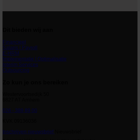
Dit bieden wij aan
Financieel
Salaris | Payroll
E-HRM
Implementatie | Optimalisatie
Interim Services
Outsourcing
Zo kun je ons bereiken
Westervoortsedijk 50
6827 AT Arnhem
026 - 389 89 00
KVK 09136036
Inschrijven nieuwsbrief
Nieuwsbrief